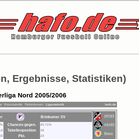
n, Ergebnisse, Statistiken)
rliga Nord 2005/2006
ne
Kreuztabelle
Fieberkurven
Ligastatistik
hafo.de
AFC93
er
Brinkumer SV
Chancen gegen.
9%
45,71%
ASV85
Tabellenposition
14
18
Braun
Pkt.
33
23