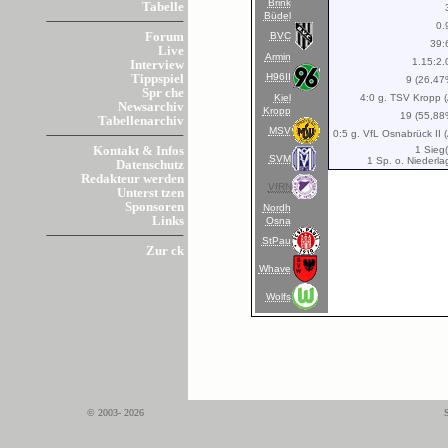
Brink
Tabelle
Büdel
0.
BVC
Forum
39:
Live
Armin
1.15:2.
Interview
H96II
Tippspiel
9 (26,47
Spr che
Kiel
4:0 g. TSV Kropp (
Newsarchiv
Kropp
19 (55,88
Tabellenarchiv
MSV
0:5 g. VfL Osnabrück II (
1 Sieg(
Kontakt & Infos
SVM
1 Sp. o. Niederla
Datenschutz
Redakteur werden
VfRN
Unterst tzen
Sponsoren
Nordh
Links
Osna
StPau
Zur ck
Whave
Wolfs
© 2003- 2026
S