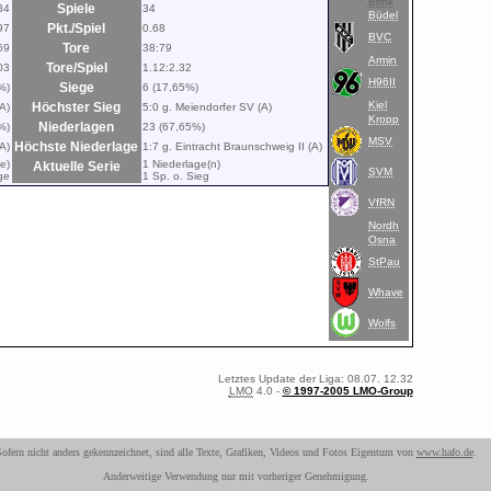
Brink
Spiele
34
34
Büdel
Pkt./Spiel
97
0.68
BVC
Tore
69
38:79
Armin
Tore/Spiel
03
1.12:2.32
H96II
Siege
%)
6 (17,65%)
Kiel
Höchster Sieg
A)
5:0 g. Meiendorfer SV (A)
Kropp
Niederlagen
%)
23 (67,65%)
MSV
Höchste Niederlage
A)
1:7 g. Eintracht Braunschweig II (A)
e)
1 Niederlage(n)
Aktuelle Serie
SVM
ge
1 Sp. o. Sieg
VfRN
Nordh
Osna
StPau
Whave
Wolfs
Letztes Update der Liga: 08.07. 12.32
LMO
4.0 -
© 1997-2005 LMO-Group
ofern nicht anders gekennzeichnet, sind alle Texte, Grafiken, Videos und Fotos Eigentum von
www.hafo.de
.
Anderweitige Verwendung nur mit vorheriger Genehmigung.