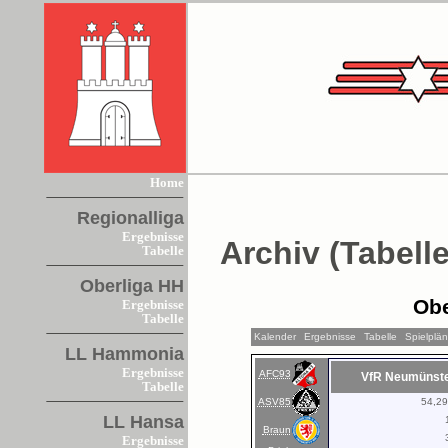
Home
Regionalliga
Ergebnisse
Archiv (Tabelle
Tabelle
Oberliga HH
Obe
Ergebnisse
Tabelle
Kalender
Ergebnisse
Tabelle
Spielplä
LL Hammonia
Ergebnisse
AFC93
VfR Neumünst
Tabelle
ASV85
54,2
LL Hansa
Braun
Ergebnisse