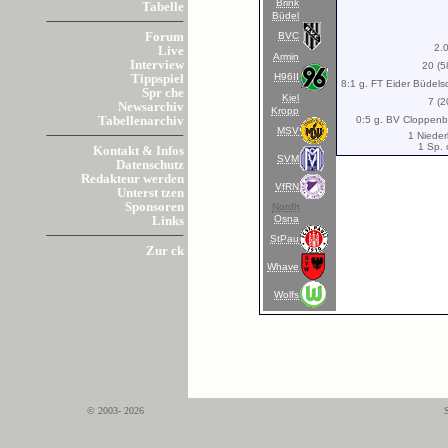
Brink
Tabelle
Büdel
BVC
Forum
2.
Live
Armin
Interview
20 (5
H96II
Tippspiel
8:1 g. FT Eider Büdelsd
Spr che
Kiel
7 (
Newsarchiv
Kropp
0:5 g. BV Cloppenb
Tabellenarchiv
MSV
1 Nieder
1 Sp. 
Kontakt & Infos
SVM
Datenschutz
Redakteur werden
VfRN
Unterst tzen
Sponsoren
Nordh
Osna
Links
StPau
Zur ck
Whave
Wolfs
© 2003- 2026
S