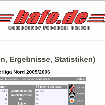
n, Ergebnisse, Statistiken)
rliga Nord 2005/2006
äne
Kreuztabelle
Fieberkurven
Ligastatistik
hafo.de
rdhorn
FT Eider Büdelsdorf
AFC93
Chancen gegen.
67,51%
32,49%
ASV85
Tabellenposition
4
16
Pkt.
67
30
Braun
Spiele
34
34