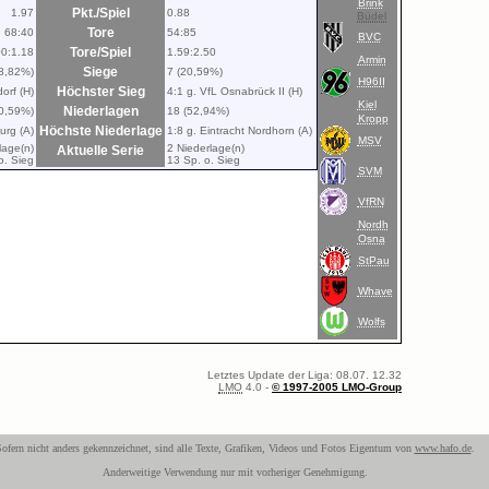
Brink
Pkt./Spiel
1.97
0.88
Büdel
Tore
68:40
54:85
BVC
Tore/Spiel
00:1.18
1.59:2.50
Armin
Siege
8,82%)
7 (20,59%)
H96II
Höchster Sieg
orf (H)
4:1 g. VfL Osnabrück II (H)
Kiel
Niederlagen
20,59%)
18 (52,94%)
Kropp
Höchste Niederlage
urg (A)
1:8 g. Eintracht Nordhorn (A)
MSV
lage(n)
2 Niederlage(n)
Aktuelle Serie
o. Sieg
13 Sp. o. Sieg
SVM
VfRN
Nordh
Osna
StPau
Whave
Wolfs
Letztes Update der Liga: 08.07. 12.32
LMO
4.0 -
© 1997-2005 LMO-Group
ofern nicht anders gekennzeichnet, sind alle Texte, Grafiken, Videos und Fotos Eigentum von
www.hafo.de
.
Anderweitige Verwendung nur mit vorheriger Genehmigung.