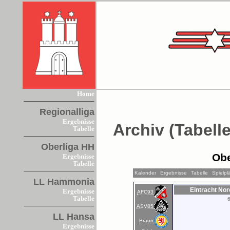
Home
Regionalliga
Ergebnisse
Archiv (Tabelle
Tabelle
Oberliga HH
Obe
Ergebnisse
Tabelle
Kalender
Ergebnisse
Tabelle
Spielpl
LL Hammonia
Eintracht No
Ergebnisse
AFC93
Tabelle
ASV85
LL Hansa
Braun
Ergebnisse