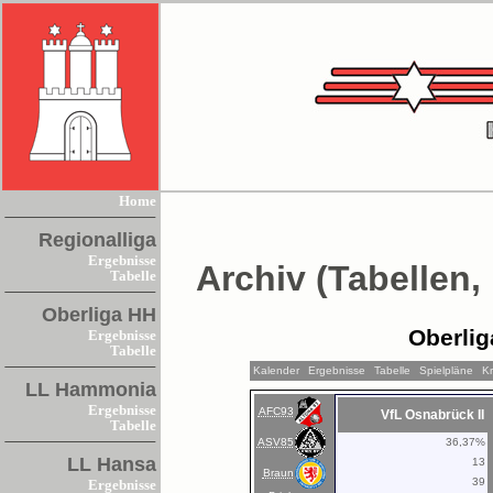
Home
Regionalliga
Ergebnisse
Archiv (Tabellen,
Tabelle
Oberliga HH
Oberlig
Ergebnisse
Tabelle
Kalender
Ergebnisse
Tabelle
Spielpläne
Kr
LL Hammonia
Ergebnisse
AFC93
VfL Osnabrück II
Tabelle
ASV85
36,37%
LL Hansa
13
Braun
39
Ergebnisse