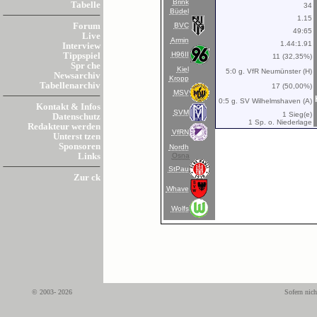
Brink
Tabelle
34
Büdel
1.15
BVC
Forum
49:65
Live
Armin
1.44:1.91
Interview
H96II
Tippspiel
11 (32,35%)
Spr che
Kiel
5:0 g. VfR Neumünster (H)
Newsarchiv
Kropp
Tabellenarchiv
17 (50,00%)
MSV
0:5 g. SV Wilhelmshaven (A)
Kontakt & Infos
SVM
1 Sieg(e)
Datenschutz
1 Sp. o. Niederlage
Redakteur werden
VfRN
Unterst tzen
Sponsoren
Nordh
Osna
Links
StPau
Zur ck
Whave
Wolfs
© 2003- 2026
Sofern nich