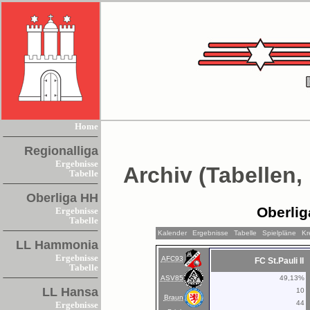
Home
Regionalliga
Ergebnisse
Archiv (Tabellen,
Tabelle
Oberliga HH
Oberlig
Ergebnisse
Tabelle
Kalender
Ergebnisse
Tabelle
Spielpläne
Kr
LL Hammonia
Ergebnisse
AFC93
FC St.Pauli II
Tabelle
ASV85
49,13%
LL Hansa
10
Braun
44
Ergebnisse