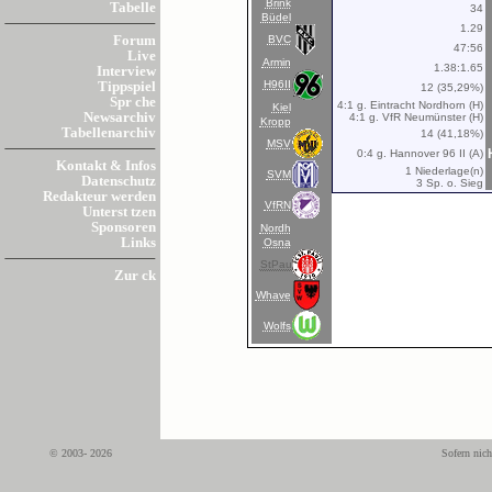
Brink
Tabelle
34
Büdel
1.29
BVC
Forum
47:56
Live
Armin
1.38:1.65
Interview
H96II
Tippspiel
12 (35,29%)
Spr che
4:1 g. Eintracht Nordhorn (H)
Kiel
Newsarchiv
4:1 g. VfR Neumünster (H)
Kropp
Tabellenarchiv
14 (41,18%)
MSV
0:4 g. Hannover 96 II (A)
Kontakt & Infos
1 Niederlage(n)
SVM
Datenschutz
3 Sp. o. Sieg
Redakteur werden
VfRN
Unterst tzen
Sponsoren
Nordh
Links
Osna
StPau
Zur ck
Whave
Wolfs
© 2003- 2026
Sofern nich