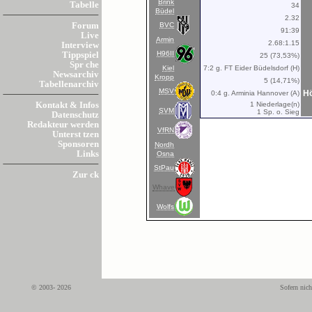
Brink
Tabelle
34
Büdel
2.32
BVC
Forum
91:39
Live
Armin
2.68:1.15
Interview
H96II
Tippspiel
25 (73,53%)
Spr che
Kiel
7:2 g. FT Eider Büdelsdorf (H)
Newsarchiv
Kropp
5 (14,71%)
Tabellenarchiv
MSV
Hö
0:4 g. Arminia Hannover (A)
1 Niederlage(n)
Kontakt & Infos
SVM
1 Sp. o. Sieg
Datenschutz
Redakteur werden
VfRN
Unterst tzen
Sponsoren
Nordh
Links
Osna
StPau
Zur ck
Whave
Wolfs
© 2003- 2026
Sofern nich