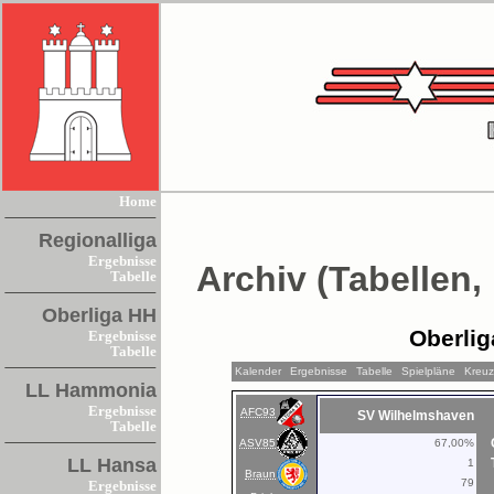
Home
Regionalliga
Ergebnisse
Archiv (Tabellen,
Tabelle
Oberliga HH
Oberlig
Ergebnisse
Tabelle
Kalender
Ergebnisse
Tabelle
Spielpläne
Kreuz
LL Hammonia
Ergebnisse
AFC93
SV Wilhelmshaven
Tabelle
ASV85
67,00%
LL Hansa
1
Braun
79
Ergebnisse