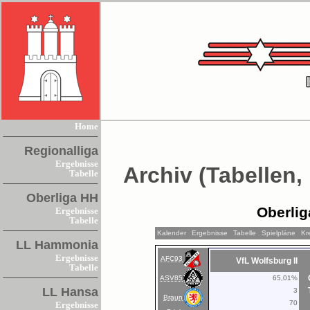
Home
Regionalliga
Ergebnisse
Archiv (Tabellen,
Tabelle
Oberliga HH
Oberlig
Ergebnisse
Tabelle
Kalender
Ergebnisse
Tabelle
Spielpläne
Kr
LL Hammonia
Ergebnisse
AFC93
VfL Wolfsburg II
Tabelle
ASV85
65,01%
LL Hansa
3
Braun
70
Ergebnisse