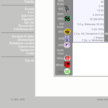
Brink
Tabelle
34
Büdel
2.06
BVC
Forum
73:32
Live
Armin
2.15:0.94
Interview
H96II
Tippspiel
20 (58,82%)
Spr che
Kiel
5:0 g. Brinkumer SV (A)
Newsarchiv
Kropp
Tabellenarchiv
4 (11,76%)
MSV
Hö
1:3 g. VfL Osnabrück II (A)
Kontakt & Infos
1 Sieg(e)
SVM
Datenschutz
2 Sp. o. Niederlage
Redakteur werden
VfRN
Unterst tzen
Sponsoren
Nordh
Links
Osna
StPau
Zur ck
Whave
Wolfs
© 2003- 2026
Sofern nich