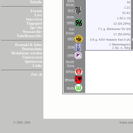
Brink
Tabelle
34
Büdel
1.21
BVC
Forum
51:61
Live
Armin
1.50:1.79
Interview
H96II
Tippspiel
12 (35,29%)
Spr che
Kiel
7:1 g. Brinkumer SV (H)
Newsarchiv
Kropp
17 (50,00%)
Tabellenarchiv
MSV
0:6 g. KSV Holstein Kiel II (A)
1 Niederlage(n)
Kontakt & Infos
SVM
1 Sp. o. Sieg
Datenschutz
Redakteur werden
VfRN
Unterst tzen
Sponsoren
Nordh
Links
Osna
StPau
Zur ck
Whave
Wolfs
© 2003- 2026
Sofern nich