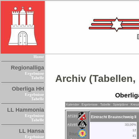
Home
Regionalliga
Ergebnisse
Archiv (Tabellen,
Tabelle
Oberliga HH
Oberlig
Ergebnisse
Tabelle
Kalender
Ergebnisse
Tabelle
Spielpläne
Kreuz
LL Hammonia
Ergebnisse
AFC93
Eintracht Braunschweig II
Tabelle
ASV85
33,00%
LL Hansa
12
Braun
41
Ergebnisse