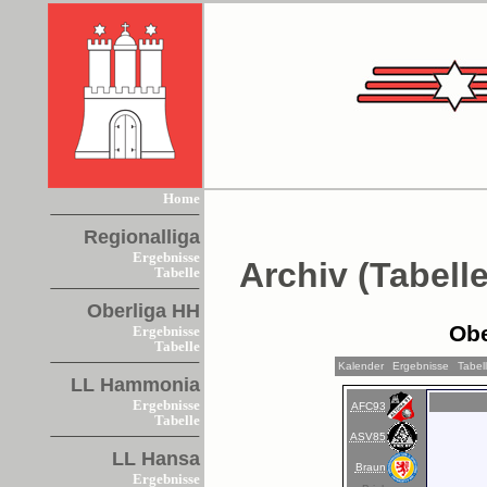
Home
Regionalliga
Ergebnisse
Archiv (Tabelle
Tabelle
Oberliga HH
Obe
Ergebnisse
Tabelle
Kalender
Ergebnisse
Tabel
LL Hammonia
Ergebnisse
AFC93
Tabelle
ASV85
LL Hansa
Braun
Ergebnisse