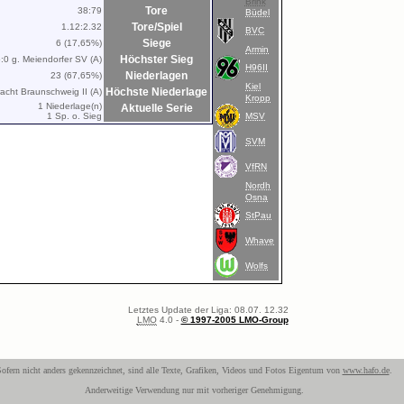
Brink
Tore
38:79
Büdel
Tore/Spiel
1.12:2.32
BVC
Siege
6 (17,65%)
Armin
Höchster Sieg
:0 g. Meiendorfer SV (A)
H96II
Niederlagen
23 (67,65%)
Kiel
Höchste Niederlage
racht Braunschweig II (A)
Kropp
1 Niederlage(n)
Aktuelle Serie
1 Sp. o. Sieg
MSV
SVM
VfRN
Nordh
Osna
StPau
Whave
Wolfs
Letztes Update der Liga: 08.07. 12.32
LMO
4.0 -
© 1997-2005 LMO-Group
ofern nicht anders gekennzeichnet, sind alle Texte, Grafiken, Videos und Fotos Eigentum von
www.hafo.de
.
Anderweitige Verwendung nur mit vorheriger Genehmigung.