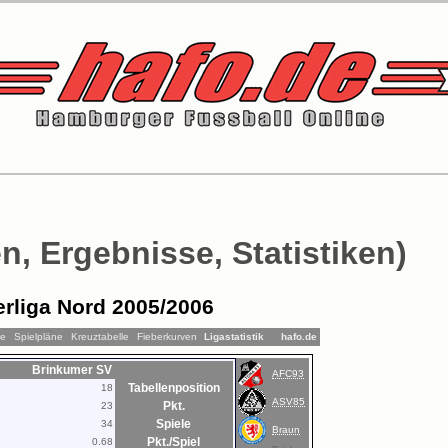
n, Ergebnisse, Statistiken)
rliga Nord 2005/2006
le
Spielpläne
Kreuztabelle
Fieberkurven
Ligastatistik
hafo.de
Brinkumer SV
AFC93
Tabellenposition
18
ASV85
Pkt.
23
Spiele
34
Braun
Pkt./Spiel
0.68