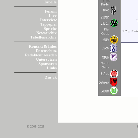
Brink
Tabelle
Büdel
BVC
Forum
Live
Armin
Interview
5
H96II
Tippspiel
Spr che
Kiel
1:7 g. Eint
Newsarchiv
Kropp
Tabellenarchiv
MSV
Kontakt & Infos
SVM
Datenschutz
Redakteur werden
VfRN
Unterst tzen
Nordh
Sponsoren
Osna
Links
StPau
Zur ck
Whave
Wolfs
© 2003- 2026
S