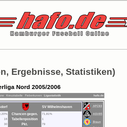
n, Ergebnisse, Statistiken)
rliga Nord 2005/2006
äne
Kreuztabelle
Fieberkurven
Ligastatistik
hafo.de
AFC93
sdorf
SV Wilhelmshaven
Chancen gegen.
8,20%
71,81%
ASV85
Tabellenposition
16
1
Braun
Pkt.
30
79