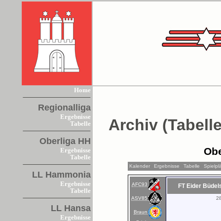
Home
Regionalliga
Ergebnisse
Archiv (Tabelle
Tabelle
Oberliga HH
Obe
Ergebnisse
Tabelle
Kalender
Ergebnisse
Tabelle
Spielpl
LL Hammonia
Ergebnisse
AFC93
FT Eider Büdel
Tabelle
ASV85
2
LL Hansa
Braun
Ergebnisse