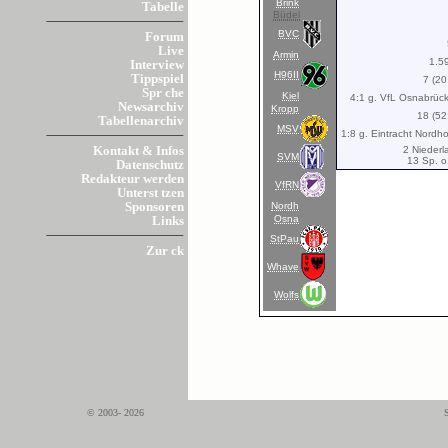
Brink
Tabelle
Büdel
BVC
Forum
Live
Armin
1.5
Interview
H96II
Tippspiel
7 (2
Spr che
Kiel
4:1 g. VfL Osnabrück 
Newsarchiv
Kropp
18 (5
Tabellenarchiv
MSV
1:8 g. Eintracht Nordho
2 Niederl
Kontakt & Infos
SVM
13 Sp. o
Datenschutz
Redakteur werden
VfRN
Unterst tzen
Nordh
Sponsoren
Osna
Links
StPau
Zur ck
Whave
Wolfs
© 2003- 2026
S