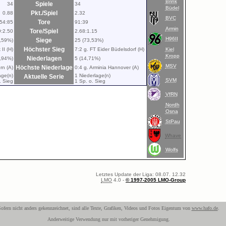
Brink
Spiele
34
34
Büdel
Pkt./Spiel
0.88
2.32
BVC
Tore
54:85
91:39
Armin
Tore/Spiel
9:2.50
2.68:1.15
H96II
Siege
0,59%)
25 (73,53%)
Höchster Sieg
II (H)
7:2 g. FT Eider Büdelsdorf (H)
Kiel
Kropp
Niederlagen
2,94%)
5 (14,71%)
MSV
Höchste Niederlage
rn (A)
0:4 g. Arminia Hannover (A)
age(n)
1 Niederlage(n)
Aktuelle Serie
SVM
. Sieg
1 Sp. o. Sieg
VfRN
Nordh
Osna
StPau
Whave
Wolfs
Letztes Update der Liga: 08.07. 12.32
LMO
4.0 -
© 1997-2005 LMO-Group
ofern nicht anders gekennzeichnet, sind alle Texte, Grafiken, Videos und Fotos Eigentum von
www.hafo.de
.
Anderweitige Verwendung nur mit vorheriger Genehmigung.