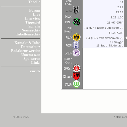
Brink
Tabelle
34
Büdel
2.21
BVC
Forum
75:34
Live
Armin
2.21:1.00
Interview
H96II
Tippspiel
23 (67,65%)
Spr che
Kiel
7:1 g. FT Eider Büdelsdorf (A)
Newsarchiv
Kropp
5 (14,71%)
Tabellenarchiv
MSV
H
0:4 g. SV Wilhelmshaven (A)
11 Sieg(e)
Kontakt & Infos
SVM
11 Sp. o. Niederlage
Datenschutz
Redakteur werden
VfRN
Unterst tzen
Sponsoren
Nordh
Links
Osna
StPau
Zur ck
Whave
Wolfs
© 2003- 2026
Sofern nich