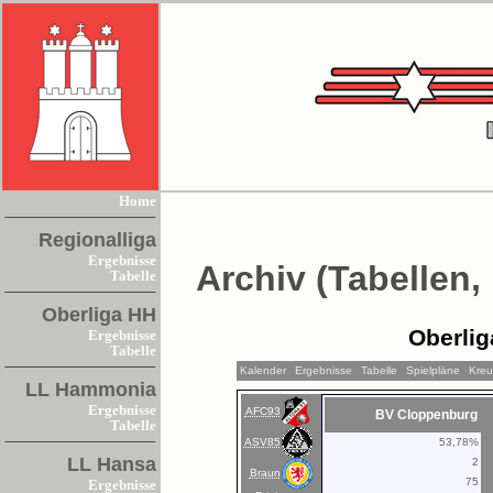
Home
Regionalliga
Ergebnisse
Archiv (Tabellen,
Tabelle
Oberliga HH
Oberlig
Ergebnisse
Tabelle
Kalender
Ergebnisse
Tabelle
Spielpläne
Kreu
LL Hammonia
Ergebnisse
AFC93
BV Cloppenburg
Tabelle
ASV85
53,78%
LL Hansa
2
Braun
75
Ergebnisse