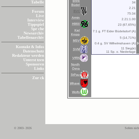
Brink
Tabelle
34
Büdel
2.21
BVC
Forum
75:34
Live
Armin
2.21:1.00
Interview
H96II
Tippspiel
23 (67,65%)
Spr che
Kiel
7:1 g. FT Eider Büdelsdorf (A)
Newsarchiv
Kropp
Tabellenarchiv
5 (14,71%)
MSV
H
0:4 g. SV Wilhelmshaven (A)
Kontakt & Infos
11 Sieg(e)
SVM
Datenschutz
11 Sp. o. Niederlage
Redakteur werden
VfRN
Unterst tzen
Sponsoren
Nordh
Links
Osna
StPau
Zur ck
Whave
Wolfs
© 2003- 2026
Sofern nich