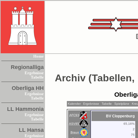
Home
Regionalliga
Ergebnisse
Archiv (Tabellen,
Tabelle
Oberliga HH
Oberlig
Ergebnisse
Tabelle
Kalender
Ergebnisse
Tabelle
Spielpläne
Kreu
LL Hammonia
Ergebnisse
AFC93
BV Cloppenburg
Tabelle
ASV85
65,16%
LL Hansa
2
Braun
75
Ergebnisse