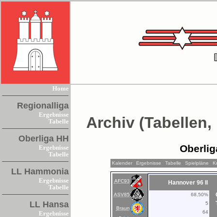
Home
Regionalliga
Ergebnisse
Archiv (Tabellen,
Tabelle
Oberliga HH
Oberlig
Ergebnisse
Tabelle
Kalender
Ergebnisse
Tabelle
Spielpläne
K
LL Hammonia
Ergebnisse
AFC93
Hannover 96 II
Tabelle
ASV85
68,50%
LL Hansa
5
Braun
64
Ergebnisse