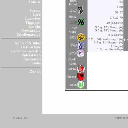
Brink
Tabelle
34
Büdel
1.88
BVC
Forum
58:27
Live
Armin
1.71:0.79
Interview
H96II
Tippspiel
19 (55,88%)
Spr che
5:0 g. TSV Kropp (A)
Kiel
Newsarchiv
5:0 g. TSV Kropp (H)
Kropp
Tabellenarchiv
8 (23,53%)
MSV
0:2 g. VfL Wolfsburg II (A)
Hö
0:2 g. SV Meppen (A)
Kontakt & Infos
SVM
1 Sieg(e)
Datenschutz
1 Sp. o. Niederlage
Redakteur werden
VfRN
Unterst tzen
Sponsoren
Nordh
Links
Osna
StPau
Zur ck
Whave
Wolfs
© 2003- 2026
Sofern nich