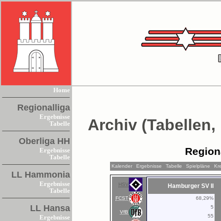
Home
Regionalliga
Ergebnisse
Archiv (Tabellen,
Tabelle
Oberliga HH
Region
Ergebnisse
Tabelle
Kalender
Ergebnisse
Tabelle
Spielpläne
Kr
LL Hammonia
Ergebnisse
HSV
Hamburger SV II
Tabelle
FCST
68,29%
LL Hansa
5
VfB
55
Ergebnisse