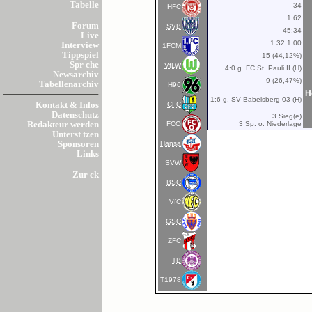
Tabelle
34
HFC
1.62
Forum
SVB
45:34
Live
1.32:1.00
Interview
1FCM
Tippspiel
15 (44,12%)
Spr che
VfLW
4:0 g. FC St. Pauli II (H)
Newsarchiv
9 (26,47%)
Tabellenarchiv
H96
H
1:6 g. SV Babelsberg 03 (H)
CFC
Kontakt & Infos
Datenschutz
3 Sieg(e)
FCO
3 Sp. o. Niederlage
Redakteur werden
Unterst tzen
Hansa
Sponsoren
Links
SVW
Zur ck
BSC
VfC
GSC
ZFC
TB
T1978