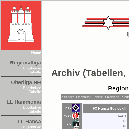
Home
Regionalliga
Ergebnisse
Archiv (Tabellen,
Tabelle
Oberliga HH
Region
Ergebnisse
Tabelle
Kalender
Ergebnisse
Tabelle
Spielpläne
Kreuz
LL Hammonia
Ergebnisse
HSV
FC Hansa Rostock II
Tabelle
FCST
44,21%
LL Hansa
12
VfB
40
Ergebnisse