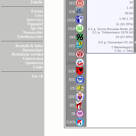
Tabelle
34
HFC
1.18
Forum
SVB
36:60
Live
1.06:1.76
Interview
1FCM
Tippspiel
11 (32,35%)
Spr che
VfLW
3:1 g. Tennis Borussia Berlin (A)
Newsarchiv
3:1 g. Türkiyemspor 1978 (H)
Tabellenarchiv
H96
16 (47,06%)
0:5 g. Chemnitzer FC (H)
CFC
Kontakt & Infos
2 Niederlage(n)
Datenschutz
3 Sp. o. Sieg
FCO
Redakteur werden
Unterst tzen
Hansa
Sponsoren
Links
SVW
Zur ck
BSC
VfC
GSC
ZFC
TB
T1978