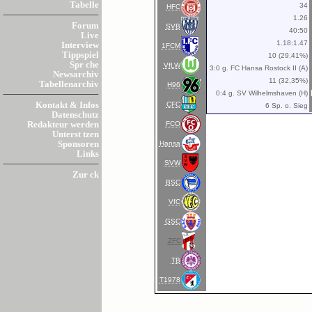
Tabelle
34
HFC
1.26
Forum
SVB
40:50
Live
1.18:1.47
Interview
1FCM
Tippspiel
10 (29,41%)
Spr che
VfLW
3:0 g. FC Hansa Rostock II (A)
Newsarchiv
11 (32,35%)
Tabellenarchiv
H96
0:4 g. SV Wilhelmshaven (H)
CFC
Kontakt & Infos
6 Sp. o. Sieg
Datenschutz
FCO
Redakteur werden
Unterst tzen
Hansa
Sponsoren
Links
SVW
Zur ck
BSC
VfC
GSC
ZFC
TB
T1978