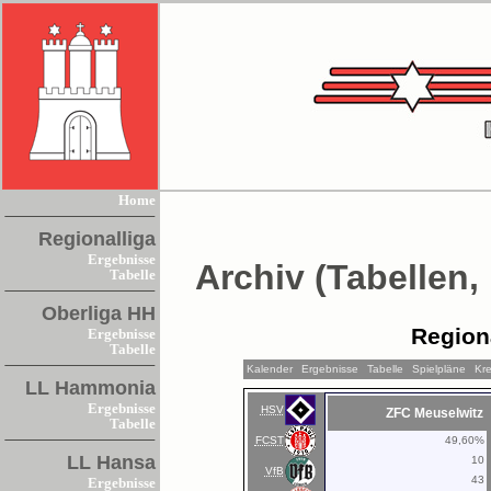
Home
Regionalliga
Ergebnisse
Archiv (Tabellen,
Tabelle
Oberliga HH
Region
Ergebnisse
Tabelle
Kalender
Ergebnisse
Tabelle
Spielpläne
Kre
LL Hammonia
Ergebnisse
HSV
ZFC Meuselwitz
Tabelle
FCST
49,60%
LL Hansa
10
VfB
43
Ergebnisse