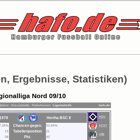
n, Ergebnisse, Statistiken)
gionalliga Nord 09/10
lpläne
Kreuztabelle
Fieberkurven
Ligastatistik
hafo.de
HSV
1978
Hertha BSC II
Chancen gegen.
7,35%
52,65%
FCST
Tabellenposition
13
11
VfB
Pkt.
39
42