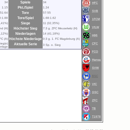
Spiele
34
34
HFC
Pkt./Spiel
1.15
1.24
SVB
Tore
51:64
57:55
Tore/Spiel
0:1.88
1.68:1.62
1FCM
Siege
9,41%)
11 (32,35%)
VfLW
Höchster Sieg
nd (H)
7:3 g. ZFC Meuselwitz (H)
Niederlagen
4,12%)
14 (41,18%)
H96
Höchste Niederlage
FC (A)
0:3 g. 1. FC Magdeburg (A)
ieg(e)
CFC
Aktuelle Serie
3 Sp. o. Sieg
erlage
FCO
Hansa
SVW
BSC
VfC
GSC
ZFC
TB
T1978