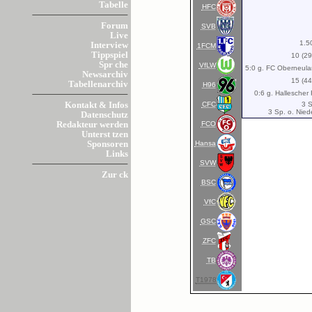
Tabelle
HFC
Forum
SVB
Live
1.5
Interview
1FCM
Tippspiel
10 (2
Spr che
VfLW
5:0 g. FC Oberneula
Newsarchiv
15 (4
Tabellenarchiv
H96
0:6 g. Hallescher 
CFC
3 S
Kontakt & Infos
3 Sp. o. Nied
Datenschutz
FCO
Redakteur werden
Unterst tzen
Hansa
Sponsoren
Links
SVW
Zur ck
BSC
VfC
GSC
ZFC
TB
T1978