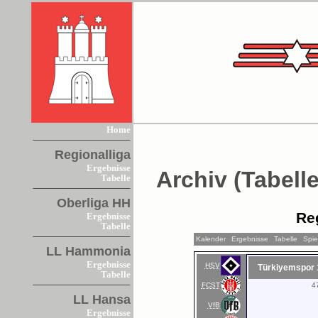
Home
Regionalliga
Ergebnisse
Archiv (Tabelle
Tabelle
Oberliga HH
Re
Ergebnisse
Tabelle
Kalender
Ergebnisse
Tabelle
Spie
LL Hammonia
Ergebnisse
HSV
Türkiyemspor 
Tabelle
FCST
4
LL Hansa
VfB
Ergebnisse