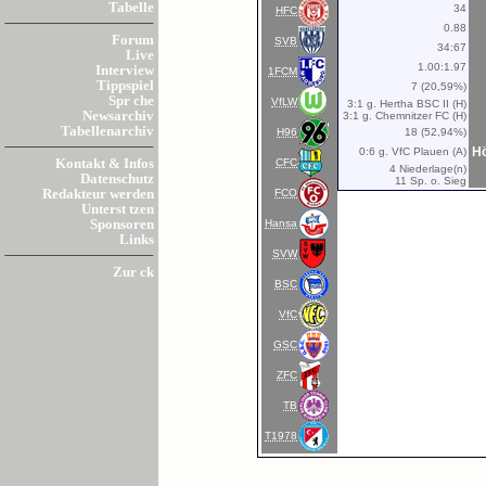
Tabelle
34
HFC
0.88
Forum
SVB
34:67
Live
1.00:1.97
Interview
1FCM
Tippspiel
7 (20,59%)
Spr che
VfLW
3:1 g. Hertha BSC II (H)
Newsarchiv
3:1 g. Chemnitzer FC (H)
Tabellenarchiv
H96
18 (52,94%)
Hö
0:6 g. VfC Plauen (A)
CFC
Kontakt & Infos
4 Niederlage(n)
Datenschutz
11 Sp. o. Sieg
FCO
Redakteur werden
Unterst tzen
Hansa
Sponsoren
Links
SVW
Zur ck
BSC
VfC
GSC
ZFC
TB
T1978