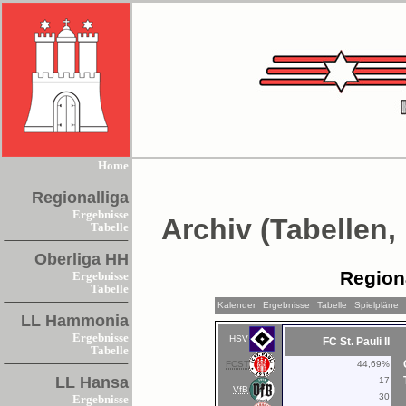
Home
Regionalliga
Ergebnisse
Archiv (Tabellen,
Tabelle
Oberliga HH
Region
Ergebnisse
Tabelle
Kalender
Ergebnisse
Tabelle
Spielpläne
LL Hammonia
Ergebnisse
HSV
FC St. Pauli II
Tabelle
FCST
44,69%
LL Hansa
17
VfB
30
Ergebnisse