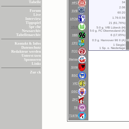
Tabelle
34
HFC
2.06
Forum
SVB
60:20
Live
1.76:0.59
Interview
1FCM
Tippspiel
21 (61,76%)
Spr che
VfLW
5:0 g. VfB Lübeck (H)
Newsarchiv
5:0 g. FC Oberneuland (A)
Tabellenarchiv
H96
6 (17,65%)
H
0:3 g. Hannover 96 II (A)
CFC
Kontakt & Infos
1 Sieg(e)
Datenschutz
1 Sp. o. Niederlage
FCO
Redakteur werden
Unterst tzen
Hansa
Sponsoren
Links
SVW
Zur ck
BSC
VfC
GSC
ZFC
TB
T1978