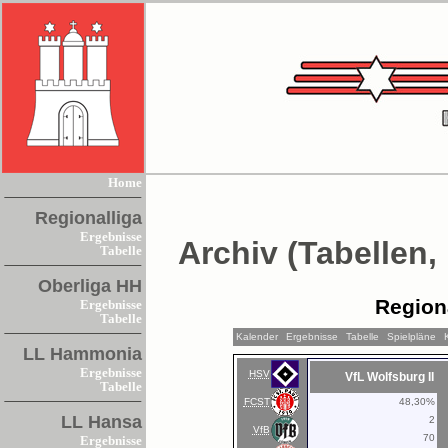
Home
Regionalliga
Ergebnisse
Archiv (Tabellen,
Tabelle
Oberliga HH
Region
Ergebnisse
Tabelle
Kalender
Ergebnisse
Tabelle
Spielpläne
LL Hammonia
Ergebnisse
HSV
VfL Wolfsburg II
Tabelle
FCST
48,30%
LL Hansa
2
VfB
70
Ergebnisse