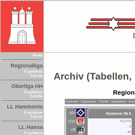
Home
Regionalliga
Ergebnisse
Archiv (Tabellen,
Tabelle
Oberliga HH
Region
Ergebnisse
Tabelle
Kalender
Ergebnisse
Tabelle
Spielpläne
Kreu
LL Hammonia
Ergebnisse
HSV
Hannover 96 II
Tabelle
FCST
53,27%
LL Hansa
8
VfB
49
Ergebnisse