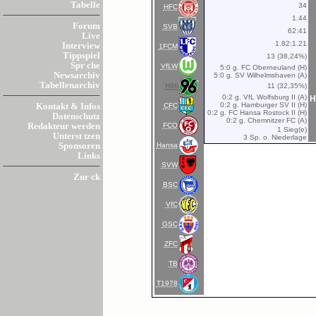
Tabelle
34
HFC
1.44
Forum
SVB
62:41
Live
1.82:1.21
Interview
1FCM
Tippspiel
13 (38,24%)
Spr che
VfLW
5:0 g. FC Oberneuland (H)
Newsarchiv
5:0 g. SV Wilhelmshaven (A)
Tabellenarchiv
H96
11 (32,35%)
0:2 g. VfL Wolfsburg II (A)
H
0:2 g. Hamburger SV II (H)
CFC
Kontakt & Infos
0:2 g. FC Hansa Rostock II (H)
Datenschutz
0:2 g. Chemnitzer FC (A)
FCO
Redakteur werden
1 Sieg(e)
Unterst tzen
3 Sp. o. Niederlage
Hansa
Sponsoren
Links
SVW
Zur ck
BSC
VfC
GSC
ZFC
TB
T1978