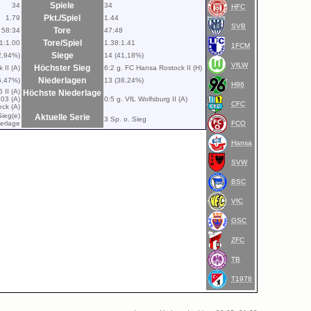
Spiele
34
34
HFC
Pkt./Spiel
1.79
1.44
SVB
Tore
58:34
47:48
Tore/Spiel
1:1.00
1.38:1.41
1FCM
Siege
2,94%)
14 (41,18%)
VfLW
Höchster Sieg
 II (A)
6:2 g. FC Hansa Rostock II (H)
Niederlagen
6,47%)
13 (38,24%)
H96
 II (A)
Höchste Niederlage
03 (A)
0:5 g. VfL Wolfsburg II (A)
CFC
ck (A)
Sieg(e)
Aktuelle Serie
3 Sp. o. Sieg
derlage
FCO
Hansa
SVW
BSC
VfC
GSC
ZFC
TB
T1978