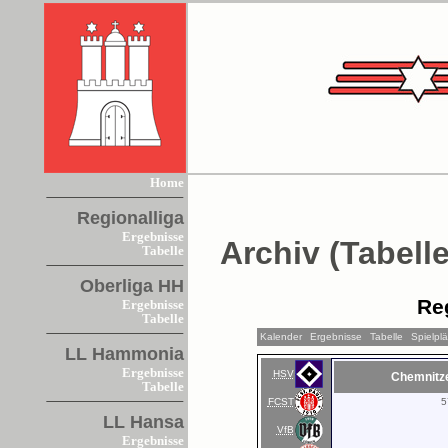
Home
Regionalliga
Ergebnisse
Archiv (Tabelle
Tabelle
Oberliga HH
Re
Ergebnisse
Tabelle
Kalender
Ergebnisse
Tabelle
Spielpl
LL Hammonia
Ergebnisse
HSV
Chemnitz
Tabelle
FCST
5
LL Hansa
VfB
Ergebnisse