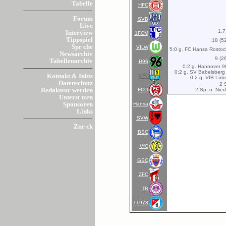
Tabelle
HFC
Forum
SVB
Live
1.7
Interview
1FCM
Tippspiel
18 (5
Spr che
VfLW
5:0 g. FC Hansa Rostock
Newsarchiv
9 (2
Tabellenarchiv
H96
0:2 g. Hannover 96
0:2 g. SV Babelsberg 
CFC
Kontakt & Infos
0:2 g. VfB Lübe
Datenschutz
2 
FCO
2 Sp. o. Nie
Redakteur werden
Unterst tzen
Hansa
Sponsoren
Links
SVW
Zur ck
BSC
VfC
GSC
ZFC
TB
T1978