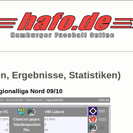
n, Ergebnisse, Statistiken)
gionalliga Nord 09/10
äne
Kreuztabelle
Fieberkurven
Ligastatistik
hafo.de
HSV
er FC
VfB Lübeck
Chancen gegen.
7,05%
42,96%
FCST
Tabellenposition
3
9
VfB
Pkt.
61
49