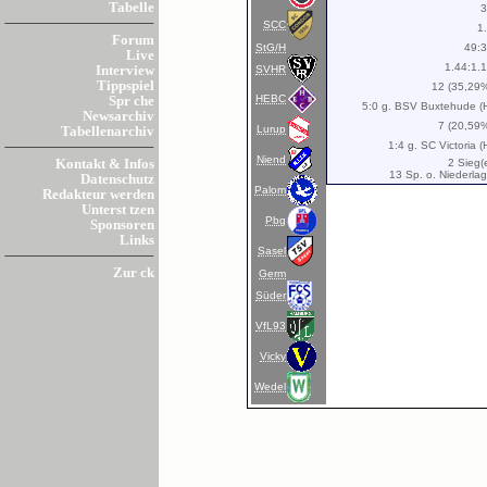
Tabelle
SCC
1
Forum
StG/H
49:
Live
1.44:1.
SVHR
Interview
Tippspiel
12 (35,29
HEBC
Spr che
5:0 g. BSV Buxtehude (
Newsarchiv
7 (20,59
Lurup
Tabellenarchiv
1:4 g. SC Victoria (
Niend
2 Sieg(
Kontakt & Infos
13 Sp. o. Niederla
Datenschutz
Palom
Redakteur werden
Unterst tzen
Pbg
Sponsoren
Links
Sasel
Zur ck
Germ
Süder
VfL93
Vicky
Wedel