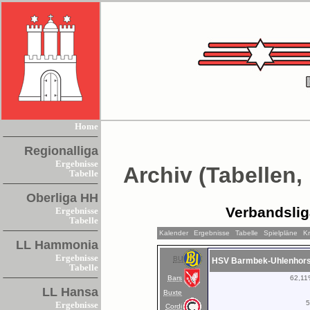
Home
Regionalliga
Ergebnisse
Archiv (Tabellen,
Tabelle
Oberliga HH
Verbandsli
Ergebnisse
Tabelle
Kalender
Ergebnisse
Tabelle
Spielpläne
K
LL Hammonia
Ergebnisse
BU
HSV Barmbek-Uhlenhors
Tabelle
Bars
62,1
LL Hansa
Buxte
Ergebnisse
Cordi