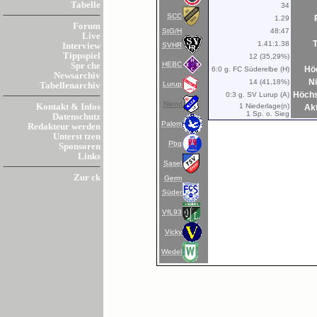
Tabelle
34
SCC
1.29
Forum
StG/H
48:47
Live
T
1.41:1.38
SVHR
Interview
Tippspiel
12 (35,29%)
HEBC
Spr che
Hö
6:0 g. FC Süderelbe (H)
Newsarchiv
N
14 (41,18%)
Lurup
Tabellenarchiv
Höchs
0:3 g. SV Lurup (A)
Niend
1 Niederlage(n)
Kontakt & Infos
Akt
1 Sp. o. Sieg
Datenschutz
Palom
Redakteur werden
Unterst tzen
Pbg
Sponsoren
Links
Sasel
Zur ck
Germ
Süder
VfL93
Vicky
Wedel