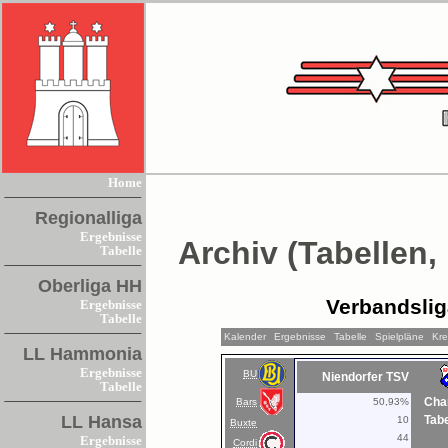
Home
Regionalliga
Ergebnisse
Archiv (Tabellen,
Tabelle
Oberliga HH
Verbandsli
Ergebnisse
Tabelle
Kalender
Ergebnisse
Tabelle
Spielpläne
Kre
LL Hammonia
Ergebnisse
BU
Niendorfer TSV
Tabelle
Cha
Bars
50,93%
LL Hansa
Tabe
10
Buxte
44
Ergebnisse
Cordi