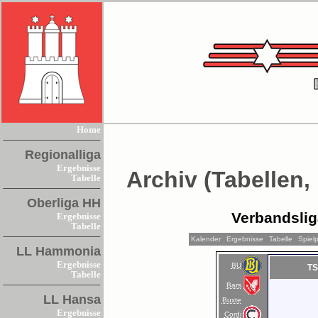
Home
Regionalliga
Ergebnisse
Archiv (Tabellen,
Tabelle
Oberliga HH
Verbandsli
Ergebnisse
Tabelle
Kalender
Ergebnisse
Tabelle
Spiel
LL Hammonia
Ergebnisse
BU
TS
Tabelle
Bars
LL Hansa
Buxte
Ergebnisse
Cordi