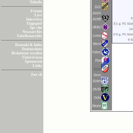
Tabelle
SCC
Forum
StG/H
Live
6
SVHR
Interview
Tippspiel
3:1 g. FC Süd
HEBC
Spr che
14
Newsarchiv
0:5 g. FC Süd
Lurup
Tabellenarchiv
6 S
Niend
Kontakt & Infos
Datenschutz
Palom
Redakteur werden
Unterst tzen
Pbg
Sponsoren
Links
Sasel
Zur ck
Germ
Süder
VfL93
Vicky
Wedel