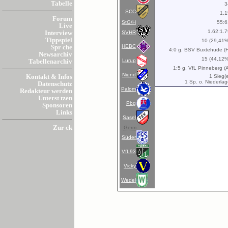
Tabelle
3
SCC
1.1
Forum
StG/H
55:6
Live
1.62:1.
SVHR
Interview
Tippspiel
10 (29,41%
HEBC
Spr che
4:0 g. BSV Buxtehude (H
Newsarchiv
15 (44,12%
Lurup
Tabellenarchiv
1:5 g. VfL Pinneberg (
Niend
1 Sieg(
Kontakt & Infos
1 Sp. o. Niederla
Datenschutz
Palom
Redakteur werden
Unterst tzen
Pbg
Sponsoren
Links
Sasel
Zur ck
Germ
Süder
VfL93
Vicky
Wedel