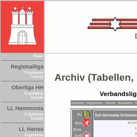
Home
Regionalliga
Ergebnisse
Archiv (Tabellen,
Tabelle
Oberliga HH
Verbandsli
Ergebnisse
Tabelle
Kalender
Ergebnisse
Tabelle
Spielpläne
K
LL Hammonia
Ergebnisse
BU
TuS Germania Schnelse
Tabelle
Bars
45,50
LL Hansa
1
Buxte
3
Ergebnisse
Cordi