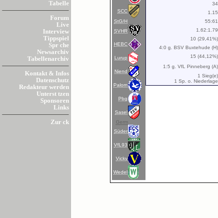
Tabelle
3
SCC
1.1
Forum
StG/H
55:6
Live
1.62:1.7
SVHR
Interview
Tippspiel
10 (29,41%
HEBC
Spr che
4:0 g. BSV Buxtehude (H
Newsarchiv
15 (44,12%
Lurup
Tabellenarchiv
1:5 g. VfL Pinneberg (A
Niend
Kontakt & Infos
1 Sieg(e
Datenschutz
1 Sp. o. Niederlag
Palom
Redakteur werden
Unterst tzen
Pbg
Sponsoren
Links
Sasel
Zur ck
Germ
Süder
VfL93
Vicky
Wedel