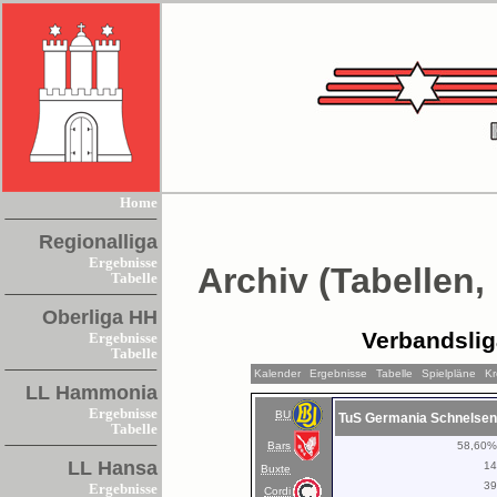
Home
Regionalliga
Ergebnisse
Archiv (Tabellen,
Tabelle
Oberliga HH
Verbandsli
Ergebnisse
Tabelle
Kalender
Ergebnisse
Tabelle
Spielpläne
Kr
LL Hammonia
Ergebnisse
BU
TuS Germania Schnelsen
Tabelle
Bars
58,60
LL Hansa
1
Buxte
3
Ergebnisse
Cordi