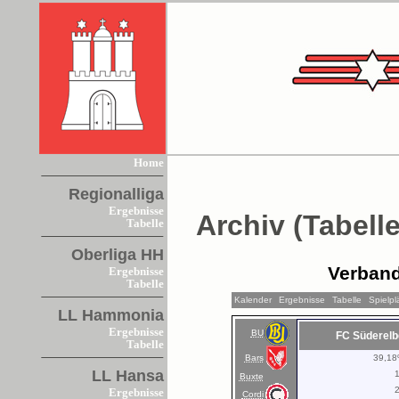
Home
Regionalliga
Ergebnisse
Archiv (Tabelle
Tabelle
Oberliga HH
Verband
Ergebnisse
Tabelle
Kalender
Ergebnisse
Tabelle
Spielp
LL Hammonia
Ergebnisse
BU
FC Süderelb
Tabelle
Bars
39,1
LL Hansa
Buxte
Ergebnisse
Cordi