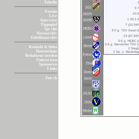
Tabelle
SCC
0.
Forum
StG/H
43:
Live
1.26:2.
SVHR
Interview
Tippspiel
7 (20,59
HEBC
Spr che
5:0 g. TSV Sasel (
Newsarchiv
23 (67,65
Lurup
Tabellenarchiv
0:6 g. HEBC (
0:6 g. Niendorfer TSV (
Niend
Kontakt & Infos
2 Sieg(
Datenschutz
2 Sp. o. Niederla
Palom
Redakteur werden
Unterst tzen
Pbg
Sponsoren
Links
Sasel
Zur ck
Germ
Süder
VfL93
Vicky
Wedel