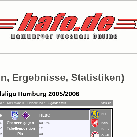
n, Ergebnisse, Statistiken)
sliga Hamburg 2005/2006
läne
Kreuztabelle
Fieberkurven
Ligastatistik
hafo.de
BU
e
HEBC
Chancen gegen.
8%
60,83%
Bars
Tabellenposition
18
12
Buxte
Pkt.
25
40
Cordi