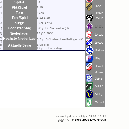
Spiele
34
34
SCC
Pkt./Spiel
74
1.18
Tore
84
45:47
StG/H
Tore/Spiel
47
1.32:1.38
SVHR
Siege
%)
9 (26,47%)
HEBC
Höchster Sieg
H)
6:0 g. FC Süderelbe (H)
Niederlagen
%)
12 (35,29%)
Lurup
A)
Höchste Niederlage
0:3 g. SV Halstenbek-Rellingen (A)
A)
Niend
e)
1 Sieg(e)
Aktuelle Serie
ge
1 Sp. o. Niederlage
Palom
Pbg
Sasel
Germ
Süder
VfL93
Vicky
Wedel
Letztes Update der Liga: 08.07. 12.32
LMO
4.0 -
© 1997-2005 LMO-Group