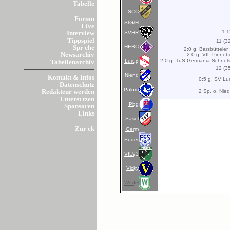
Tabelle
SCC
Forum
StG/H
Live
1.1
SVHR
Interview
Tippspiel
11 (3
HEBC
Spr che
2:0 g. Barsbütteler
Newsarchiv
2:0 g. VfL Pinneb
2:0 g. TuS Germania Schnels
Lurup
Tabellenarchiv
12 (3
Niend
Kontakt & Infos
0:5 g. SV Lu
Datenschutz
Palom
2 Sp. o. Nie
Redakteur werden
Unterst tzen
Pbg
Sponsoren
Links
Sasel
Zur ck
Germ
Süder
VfL93
Vicky
Wedel