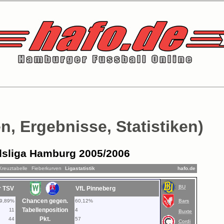
n, Ergebnisse, Statistiken)
sliga Hamburg 2005/2006
Kreuztabelle
Fieberkurven
Ligastatistik
hafo.de
BU
r TSV
VfL Pinneberg
Chancen gegen.
9,89%
60,12%
Bars
Tabellenposition
11
4
Buxte
Pkt.
44
57
Cordi