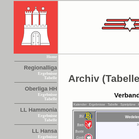
Home
Regionalliga
Ergebnisse
Archiv (Tabelle
Tabelle
Oberliga HH
Verband
Ergebnisse
Tabelle
Kalender
Ergebnisse
Tabelle
Spielpläne
LL Hammonia
Ergebnisse
BU
Wedele
Tabelle
Bars
3
LL Hansa
Buxte
Ergebnisse
Cordi