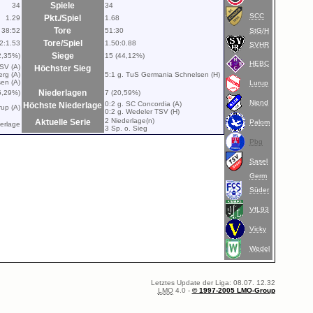
Spiele
34
34
SCC
Pkt./Spiel
1.29
1.68
Tore
38:52
51:30
StG/H
Tore/Spiel
2:1.53
1.50:0.88
SVHR
Siege
2,35%)
15 (44,12%)
HEBC
 SV (A)
Höchster Sieg
erg (A)
5:1 g. TuS Germania Schnelsen (H)
en (A)
Lurup
Niederlagen
5,29%)
7 (20,59%)
Niend
0:2 g. SC Concordia (A)
Höchste Niederlage
rup (A)
0:2 g. Wedeler TSV (H)
2 Niederlage(n)
Aktuelle Serie
Palom
derlage
3 Sp. o. Sieg
Pbg
Sasel
Germ
Süder
VfL93
Vicky
Wedel
Letztes Update der Liga: 08.07. 12.32
LMO
4.0 -
© 1997-2005 LMO-Group