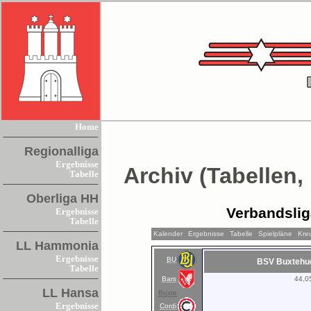
Home
Regionalliga
Ergebnisse
Archiv (Tabellen,
Tabelle
Oberliga HH
Verbandsli
Ergebnisse
Tabelle
Kalender
Ergebnisse
Tabelle
Spielpläne
Kre
LL Hammonia
Ergebnisse
BU
BSV Buxtehu
Tabelle
Bars
44,
LL Hansa
Buxte
Ergebnisse
Cordi