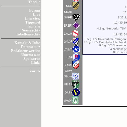
Tabelle
SCC
1
Forum
StG/H
45
Live
SVHR
1.32:2
Interview
Tippspiel
12 (35,2
HEBC
Spr che
4:1 g. Niendorfer TSV 
Newsarchiv
Lurup
Tabellenarchiv
18 (52,9
0:5 g. SV Halstenbek-Rellingen 
Niend
0:5 g. HSV Barmbek-Uhlenhorst 
Kontakt & Infos
0:5 g. SC Concordia 
Datenschutz
Palom
4 Niederlage
Redakteur werden
8 Sp. o. S
Unterst tzen
Pbg
Sponsoren
Links
Sasel
Germ
Zur ck
Süder
VfL93
Vicky
Wedel