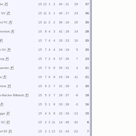
lbe
15
12
1
2
40
:
11
29
37
r SV
15
11
3
1
40
:
17
23
36
ed FC
15
11
2
2
36
:
16
20
35
rzenbek
15
8
4
3
42
:
28
14
28
15
7
4
4
33
:
23
10
25
er SV
15
7
4
4
24
:
19
5
25
urg
15
7
2
6
37
:
30
7
23
nwerder
15
7
0
8
35
:
31
4
21
va
15
7
0
8
23
:
34
-11
21
gamme
15
6
2
7
31
:
29
2
20
s-Wacker Billstedt
15
5
3
7
29
:
37
-8
18
15
5
1
9
33
:
36
-3
16
ügge
15
4
3
8
22
:
34
-12
15
r SC
15
2
2
11
14
:
46
-32
8
orf 85
15
2
1
12
21
:
43
-22
7