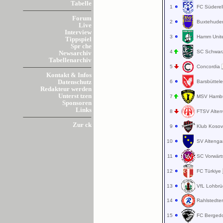
Tabelle
1
FC Südere
Forum
2
Buxtehude
Live
Interview
3
Hamm Unit
Tippspiel
Spr che
4
SC Schwa
Newsarchiv
Tabellenarchiv
5
Concordia
Kontakt & Infos
6
Barsbüttel
Datenschutz
Redakteur werden
Unterst tzen
7
MSV Hamb
Sponsoren
Links
8
FTSV Alte
Zur ck
9
Klub Koso
10
SV Alten
11
SC Vorwärt
12
FC Türkiye
13
VfL Lohbr
14
Rahlstedte
15
FC Berged