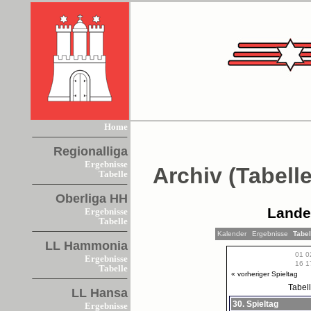
Home
Regionalliga
Ergebnisse
Archiv (Tabelle
Tabelle
Oberliga HH
Lande
Ergebnisse
Tabelle
Kalender
Ergebnisse
Tabe
LL Hammonia
01
0
Ergebnisse
16
1
Tabelle
« vorheriger Spieltag
Tabel
LL Hansa
30. Spieltag
Ergebnisse