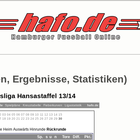
n, Ergebnisse, Statistiken)
sliga Hansastaffel 13/14
lle
Spielpläne
Kreuztabelle
Fieberkurven
Ligastatistik
hafo.de
2
03
04
05
06
07
08
09
10
11
12
13
14
15
7
18
19
20
21
22
23
24
25
26
27
28
29
30
le
Heim
Auswärts
Hinrunde
Rückrunde
Sp.
s
u
n
Tore
Diff.
Pkt.