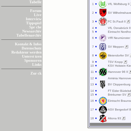
Tabelle
1
VfL Wolfsburg II
Forum
2
SV Wilhelmshav
Live
Interview
3
FC St.Pauli II
Tippspiel
Spr che
4
VfL Osnabrück I
Newsarchiv
5
Eintracht Nordh
Tabellenarchiv
6
VfR Neumünste
Kontakt & Infos
7
SV Meppen
Datenschutz
Redakteur werden
8
Meiendorfer SV
Unterst tzen
Sponsoren
9
TSV Kropp
Links
10
KSV Holstein Kie
11
Hannover 96 II
Zur ck
12
Arminia Hannov
13
BV Cloppenbur
14
FT Eider Büdels
15
Brinkumer SV
16
Eintracht Brauns
17
ASV Bergedorf 
18
Altona 93