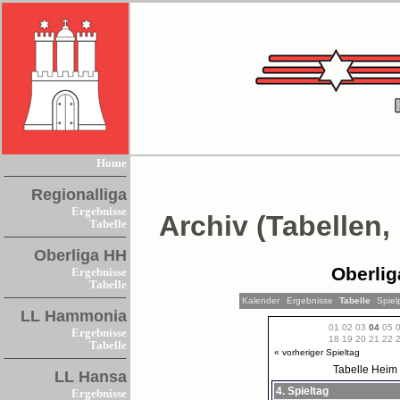
Home
Regionalliga
Ergebnisse
Archiv (Tabellen,
Tabelle
Oberliga HH
Oberlig
Ergebnisse
Tabelle
Kalender
Ergebnisse
Tabelle
Spiel
LL Hammonia
01
02
03
04
05
Ergebnisse
18
19
20
21
22
Tabelle
« vorheriger Spieltag
Tabelle
Heim
LL Hansa
4. Spieltag
Ergebnisse