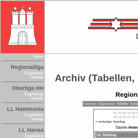
Home
Regionalliga
Ergebnisse
Archiv (Tabellen,
Tabelle
Oberliga HH
Region
Ergebnisse
Tabelle
Kalender
Ergebnisse
Tabelle
Spiel
LL Hammonia
01
02
03
04
05
Ergebnisse
18
19
20
21
22
Tabelle
« vorheriger Spieltag
Tabelle
Hei
LL Hansa
14. Spieltag
Ergebnisse