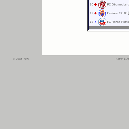
16
FC Oberneulan
17
Goslarer SC 08
18
FC Hansa Rosto
© 2003- 2026
Sofern nich