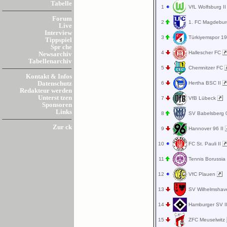
Tabelle
1
VfL Wolfsburg I
Forum
2
1. FC Magdebu
Live
Interview
3
Türkiyemspor 1
Tippspiel
Spr che
4
Hallescher FC
Newsarchiv
Tabellenarchiv
5
Chemnitzer FC
Kontakt & Infos
6
Hertha BSC II
Datenschutz
Redakteur werden
Unterst tzen
7
VfB Lübeck
Sponsoren
Links
8
SV Babelsberg
Zur ck
9
Hannover 96 II
10
FC St. Pauli II
11
Tennis Borussia
12
VfC Plauen
13
SV Wilhelmsha
14
Hamburger SV I
15
ZFC Meuselwitz