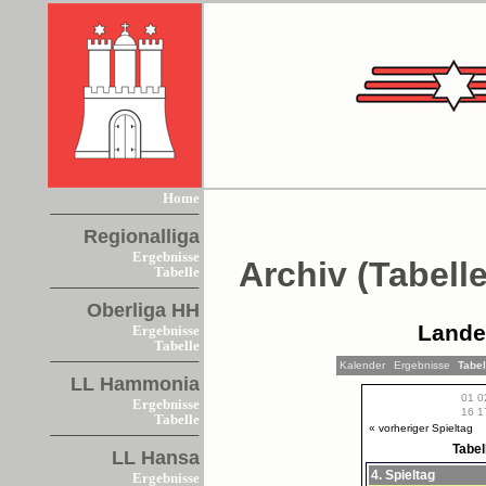
Home
Regionalliga
Ergebnisse
Archiv (Tabelle
Tabelle
Oberliga HH
Lande
Ergebnisse
Tabelle
Kalender
Ergebnisse
Tabe
LL Hammonia
01
0
Ergebnisse
16
1
Tabelle
« vorheriger Spieltag
Tabel
LL Hansa
4. Spieltag
Ergebnisse