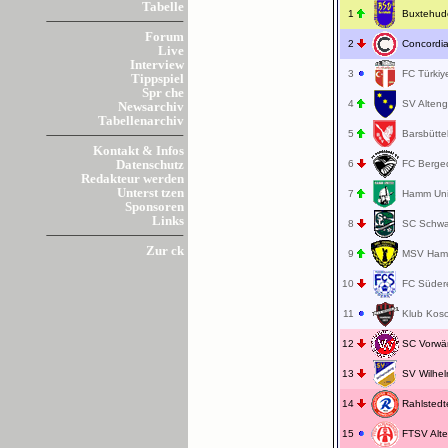
Tabelle
1
Buxtehu
Forum
2
Concordi
Live
Interview
3
FC Türki
Tippspiel
Spr che
4
SV Alte
Newsarchiv
Tabellenarchiv
5
Barsbütt
Kontakt & Infos
6
FC Berge
Datenschutz
Redakteur werden
Unterst tzen
7
Hamm Un
Sponsoren
Links
8
SC Schw
Zur ck
9
MSV Ham
10
FC Süder
11
Klub Kos
12
SC Vorwär
13
SV Wilhe
14
Rahlsted
15
FTSV Alt