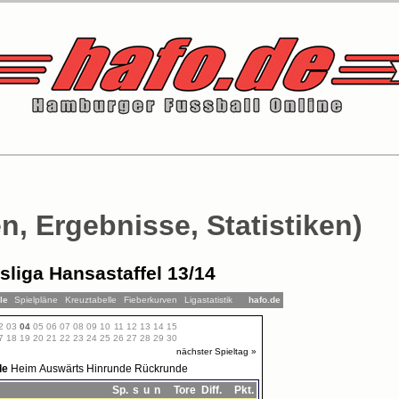
n, Ergebnisse, Statistiken)
sliga Hansastaffel 13/14
lle
Spielpläne
Kreuztabelle
Fieberkurven
Ligastatistik
hafo.de
2
03
04
05
06
07
08
09
10
11
12
13
14
15
7
18
19
20
21
22
23
24
25
26
27
28
29
30
nächster Spieltag »
le
Heim
Auswärts
Hinrunde
Rückrunde
Sp.
s
u
n
Tore
Diff.
Pkt.