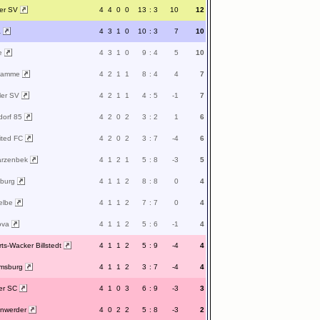
der SV
4
4
0
0
13
:
3
10
12
a
4
3
1
0
10
:
3
7
10
ye
4
3
1
0
9
:
4
5
10
ngamme
4
2
1
1
8
:
4
4
7
eler SV
4
2
1
1
4
:
5
-1
7
dorf 85
4
2
0
2
3
:
2
1
6
ited FC
4
2
0
2
3
:
7
-4
6
arzenbek
4
1
2
1
5
:
8
-3
5
burg
4
1
1
2
8
:
8
0
4
elbe
4
1
1
2
7
:
7
0
4
ova
4
1
1
2
5
:
6
-1
4
ts-Wacker Billstedt
4
1
1
2
5
:
9
-4
4
lmsburg
4
1
1
2
3
:
7
-4
4
ter SC
4
1
0
3
6
:
9
-3
3
enwerder
4
0
2
2
5
:
8
-3
2