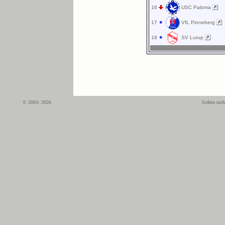
16
USC Paloma
17
VfL Pinneberg
18
SV Lurup
© 2003- 2026
Sofern nich