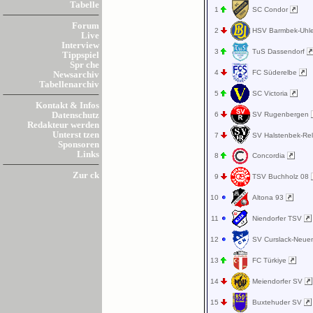
Tabelle
1
SC Condor
Forum
2
HSV Barmbek-Uhl
Live
Interview
3
TuS Dassendorf
Tippspiel
Spr che
4
FC Süderelbe
Newsarchiv
Tabellenarchiv
5
SC Victoria
Kontakt & Infos
6
SV Rugenbergen
Datenschutz
Redakteur werden
Unterst tzen
7
SV Halstenbek-Re
Sponsoren
Links
8
Concordia
Zur ck
9
TSV Buchholz 08
10
Altona 93
11
Niendorfer TSV
12
SV Curslack-Ne
13
FC Türkiye
14
Meiendorfer SV
15
Buxtehuder SV