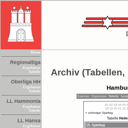
Home
Regionalliga
Ergebnisse
Archiv (Tabellen,
Tabelle
Oberliga HH
Hambur
Ergebnisse
Tabelle
Kalender
Ergebnisse
Tabelle
Spiel
LL Hammonia
01
02
03
04
05
Ergebnisse
18
19
20
21
22
Tabelle
« vorheriger Spieltag
Tabelle
Hei
LL Hansa
15. Spieltag
Ergebnisse