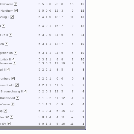
elmshaven
5
5
0
0
23
:
8
15
15
t Nordhorn
5
5
0
0
12
:
3
9
15
sburg II
5
4
1
0
18
:
7
11
13
93
5
4
0
1
16
:
7
9
12
 96 II
5
3
2
0
11
:
5
6
11
pen
5
3
1
1
13
:
7
6
10
gedorf 85
5
3
1
1
11
:
6
5
10
brück II
5
3
1
1
9
:
8
1
10
 Hannover
5
3
0
2
12
:
10
2
9
li II
5
2
2
1
8
:
5
3
8
penburg
5
2
2
1
6
:
6
0
8
tein Kiel II
4
2
1
1
11
:
5
6
7
t Braunschweig II
5
2
0
3
12
:
5
7
6
 Büdelsdorf
6
1
3
2
11
:
12
-1
6
münster
5
1
1
3
6
:
9
-3
4
opp
5
1
0
4
5
:
15
-10
3
rfer SV
5
0
1
4
4
:
11
-7
1
er SV
5
0
1
4
5
:
16
-11
1