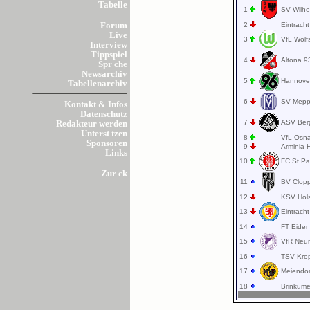
Tabelle
1
SV Wilh
2
Eintrach
Forum
Live
3
VfL Wolf
Interview
Tippspiel
4
Altona 
Spr che
Newsarchiv
5
Hannover
Tabellenarchiv
6
SV Mep
Kontakt & Infos
Datenschutz
7
ASV Ber
Redakteur werden
Unterst tzen
8
VfL Osna
Sponsoren
9
Arminia
Links
10
FC St.Pau
Zur ck
11
BV Clop
12
KSV Hols
13
Eintrach
14
FT Eider
15
VfR Neu
16
TSV Kr
17
Meiendo
18
Brinkum