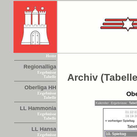
Home
Regionalliga
Ergebnisse
Archiv (Tabelle
Tabelle
Oberliga HH
Obe
Ergebnisse
Tabelle
Kalender
Ergebnisse
Tabe
LL Hammonia
01
02
0
Ergebnisse
18
19
2
Tabelle
« vorheriger Spieltag
Tabel
LL Hansa
10. Spieltag
Ergebnisse