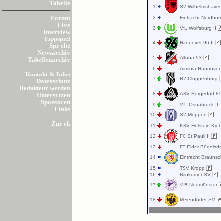
Tabelle
1
SV Wilhelmshave
2
Eintracht Nordho
Forum
Live
3
VfL Wolfsburg II
Interview
Tippspiel
4
Hannover 96 II
Spr che
Newsarchiv
5
Altona 93
Tabellenarchiv
6
Arminia Hannove
Kontakt & Infos
7
BV Cloppenburg
Datenschutz
Redakteur werden
8
ASV Bergedorf 8
Unterst tzen
Sponsoren
9
VfL Osnabrück II
Links
10
SV Meppen
Zur ck
11
KSV Holstein Kiel
12
FC St.Pauli II
13
FT Eider Büdelsd
14
Eintracht Braunsc
15
TSV Kropp
16
Brinkumer SV
17
VfR Neumünster
18
Meiendorfer SV