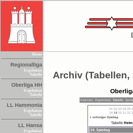
Home
Regionalliga
Ergebnisse
Archiv (Tabellen,
Tabelle
Oberliga HH
Oberlig
Ergebnisse
Tabelle
Kalender
Ergebnisse
Tabelle
Spiel
LL Hammonia
01
02
03
04
05
Ergebnisse
18
19
20
21
22
Tabelle
« vorheriger Spieltag
Tabelle
Hei
LL Hansa
19. Spieltag
Ergebnisse