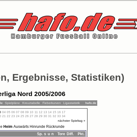
n, Ergebnisse, Statistiken)
rliga Nord 2005/2006
lle
Spielpläne
Kreuztabelle
Fieberkurven
Ligastatistik
hafo.de
3
04
05
06
07
08
09
10
11
12
13
14
15
16
17
0
21
22
23
24
25
26
27
28
29
30
31
32
33
34
nächster Spieltag »
le
Heim
Auswärts
Hinrunde
Rückrunde
Sp.
s
u
n
Tore
Diff.
Pkt.