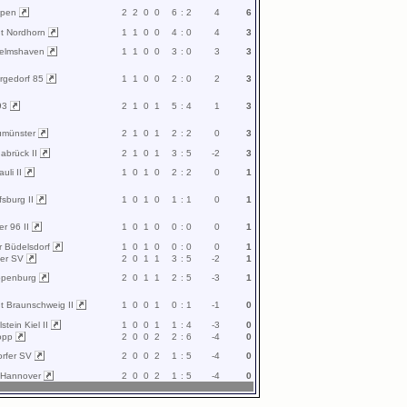
ppen
2
2
0
0
6
:
2
4
6
ht Nordhorn
1
1
0
0
4
:
0
4
3
helmshaven
1
1
0
0
3
:
0
3
3
rgedorf 85
1
1
0
0
2
:
0
2
3
 93
2
1
0
1
5
:
4
1
3
umünster
2
1
0
1
2
:
2
0
3
abrück II
2
1
0
1
3
:
5
-2
3
auli II
1
0
1
0
2
:
2
0
1
fsburg II
1
0
1
0
1
:
1
0
1
r 96 II
1
0
1
0
0
:
0
0
1
r Büdelsdorf
1
0
1
0
0
:
0
0
1
mer SV
2
0
1
1
3
:
5
-2
1
ppenburg
2
0
1
1
2
:
5
-3
1
ht Braunschweig II
1
0
0
1
0
:
1
-1
0
stein Kiel II
1
0
0
1
1
:
4
-3
0
opp
2
0
0
2
2
:
6
-4
0
orfer SV
2
0
0
2
1
:
5
-4
0
a Hannover
2
0
0
2
1
:
5
-4
0