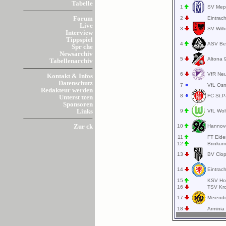
Tabelle
1
SV Me
2
Eintrac
Forum
Live
3
SV Wil
Interview
Tippspiel
4
ASV Be
Spr che
Newsarchiv
5
Altona
Tabellenarchiv
6
VfR Ne
Kontakt & Infos
Datenschutz
7
VfL Osn
Redakteur werden
8
FC St.P
Unterst tzen
Sponsoren
9
VfL Wol
Links
10
Hannove
Zur ck
11
FT Eide
12
Brinku
13
BV Clo
14
Eintrac
15
KSV Hol
16
TSV Kr
17
Meiend
18
Armini