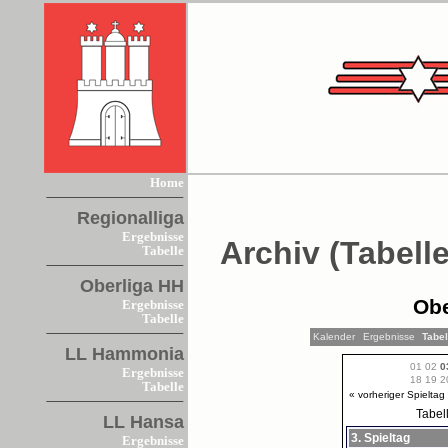
Home
Regionalliga
Ergebnisse
Archiv (Tabelle
Tabelle
Oberliga HH
Obe
Ergebnisse
Tabelle
Kalender
Ergebnisse
Tabe
LL Hammonia
01
02
0
Ergebnisse
18
19
2
Tabelle
« vorheriger Spieltag
Tabel
LL Hansa
3. Spieltag
Ergebnisse