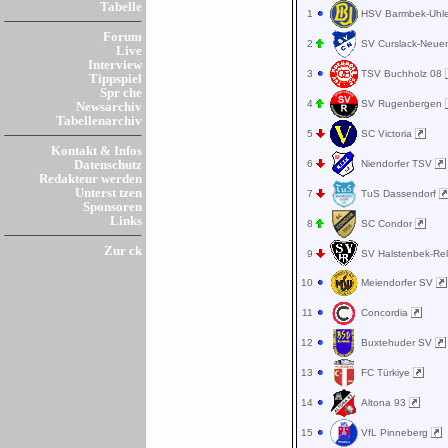
Tabelle
1
HSV Barmbek-Uhl
Forum
2
SV Curslack-Ne
Live
Interview
3
TSV Buchholz 08
Tippspiel
Spr che
4
SV Rugenbergen
Newsarchiv
Tabellenarchiv
5
SC Victoria
Kontakt & Infos
6
Niendorfer TSV
Datenschutz
Redakteur werden
Unterst tzen
7
TuS Dassendorf
Sponsoren
Links
8
SC Condor
Zur ck
9
SV Halstenbek-Re
10
Meiendorfer SV
11
Concordia
12
Buxtehuder SV
13
FC Türkiye
14
Altona 93
15
VfL Pinneberg