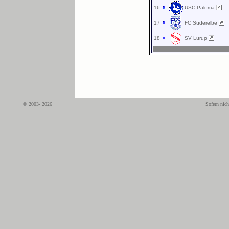
16
USC Paloma
17
FC Süderelbe
18
SV Lurup
© 2003- 2026
Sofern nich