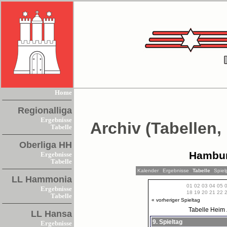
Home
Regionalliga
Ergebnisse
Archiv (Tabellen,
Tabelle
Oberliga HH
Hambur
Ergebnisse
Tabelle
Kalender
Ergebnisse
Tabelle
Spiel
LL Hammonia
01
02
03
04
05
Ergebnisse
18
19
20
21
22
Tabelle
« vorheriger Spieltag
Tabelle
Heim
LL Hansa
9. Spieltag
Ergebnisse