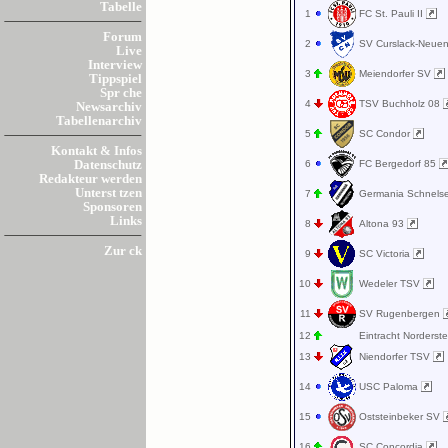
Tabelle
1
FC St. Pauli II
Forum
2
SV Curslack-Neu
Live
Interview
3
Meiendorfer SV
Tippspiel
Spr che
4
TSV Buchholz 08
Newsarchiv
Tabellenarchiv
5
SC Condor
Kontakt & Infos
6
FC Bergedorf 85
Datenschutz
Redakteur werden
Unterst tzen
7
Germania Schnel
Sponsoren
Links
8
Altona 93
Zur ck
9
SC Victoria
10
Wedeler TSV
11
SV Rugenbergen
12
Eintracht Norderst
13
Niendorfer TSV
14
USC Paloma
15
Oststeinbeker SV
16
SC Concordia