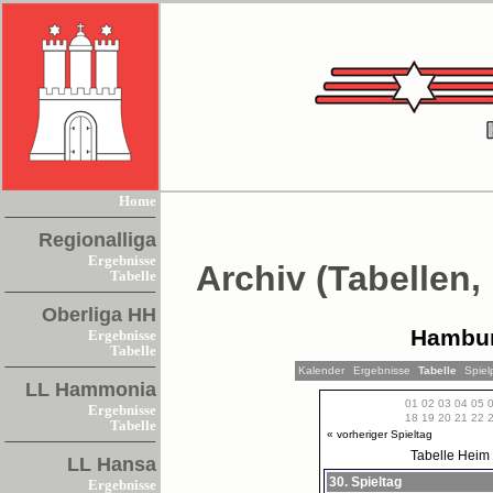
Home
Regionalliga
Ergebnisse
Archiv (Tabellen,
Tabelle
Oberliga HH
Hambur
Ergebnisse
Tabelle
Kalender
Ergebnisse
Tabelle
Spiel
LL Hammonia
01
02
03
04
05
Ergebnisse
18
19
20
21
22
Tabelle
« vorheriger Spieltag
Tabelle
Heim
LL Hansa
30. Spieltag
Ergebnisse