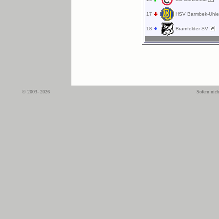
17
HSV Barmbek-Uhle
18
Bramfelder SV
© 2003- 2026
Sofern nich