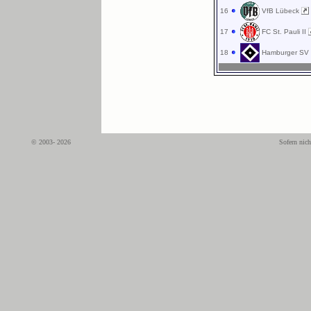
16
VfB Lübeck
17
FC St. Pauli II
18
Hamburger SV 
© 2003- 2026
Sofern nich