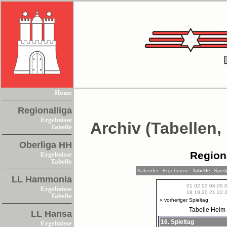
Home
Regionalliga
Ergebnisse
Archiv (Tabellen,
Tabelle
Oberliga HH
Region
Ergebnisse
Tabelle
Kalender
Ergebnisse
Tabelle
Spiel
LL Hammonia
01
02
03
04
05
Ergebnisse
18
19
20
21
22
Tabelle
« vorheriger Spieltag
Tabelle
Heim
LL Hansa
16. Spieltag
Ergebnisse