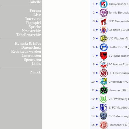
Tabelle
1
Türkiyemspor 
Forum
2
Tennis Borussi
Live
Interview
3
ZFC Meuselwit
Tippspiel
Spr che
4
Goslarer SC 0
Newsarchiv
Tabellenarchiv
5
VfC Plauen
Kontakt & Infos
6
Hertha BSC II
Datenschutz
Redakteur werden
Unterst tzen
7
SV Wilhelmsh
Sponsoren
Links
8
FC Hansa Rost
Zur ck
9
FC Oberneula
10
Chemnitzer F
11
Hannover 96 I
12
VfL Wolfsburg 
13
1. FC Magdeb
14
SV Babelsber
15
Hallescher FC