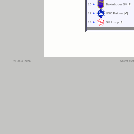
16
Buxtehuder SV
17
USC Paloma
18
SV Lurup
© 2003- 2026
Sofern nich