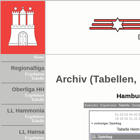
Home
Regionalliga
Ergebnisse
Archiv (Tabellen,
Tabelle
Oberliga HH
Hambur
Ergebnisse
Tabelle
Kalender
Ergebnisse
Tabelle
Spiel
LL Hammonia
01
02
03
04
05
Ergebnisse
18
19
20
21
22
Tabelle
« vorheriger Spieltag
Tabelle
Heim
LL Hansa
11. Spieltag
Ergebnisse