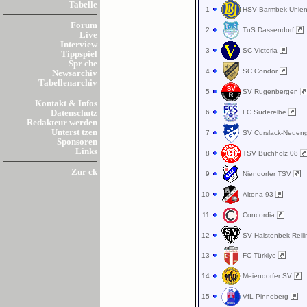
Tabelle
1
HSV Barmbek-Uhlen
Forum
2
TuS Dassendorf
Live
Interview
3
SC Victoria
Tippspiel
Spr che
4
SC Condor
Newsarchiv
Tabellenarchiv
5
SV Rugenbergen
Kontakt & Infos
6
FC Süderelbe
Datenschutz
Redakteur werden
Unterst tzen
7
SV Curslack-Neue
Sponsoren
Links
8
TSV Buchholz 08
Zur ck
9
Niendorfer TSV
10
Altona 93
11
Concordia
12
SV Halstenbek-Rell
13
FC Türkiye
14
Meiendorfer SV
15
VfL Pinneberg