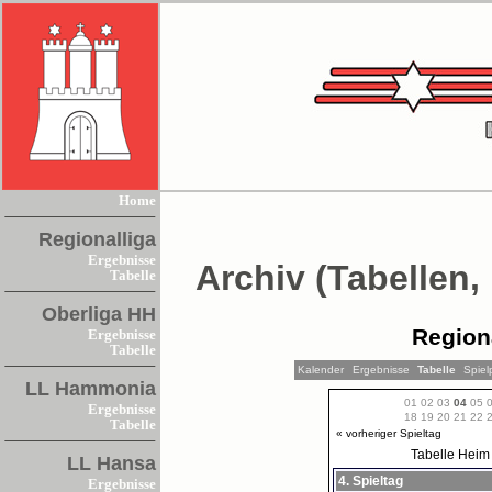
Home
Regionalliga
Ergebnisse
Archiv (Tabellen,
Tabelle
Oberliga HH
Region
Ergebnisse
Tabelle
Kalender
Ergebnisse
Tabelle
Spiel
LL Hammonia
01
02
03
04
05
Ergebnisse
18
19
20
21
22
Tabelle
« vorheriger Spieltag
Tabelle
Heim
LL Hansa
4. Spieltag
Ergebnisse