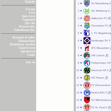
Tabelle
1
SV Babelsberg 
Forum
2
VfL Wolfsburg II
Live
Interview
3
Hallescher FC
Tippspiel
Spr che
4
Chemnitzer FC
Newsarchiv
Tabellenarchiv
5
1. FC Magdebur
Kontakt & Infos
6
Hamburger SV I
Datenschutz
Redakteur werden
Unterst tzen
7
ZFC Meuselwitz
Sponsoren
Links
8
VfB Lübeck
Zur ck
9
Türkiyemspor 1
10
Hannover 96 II
11
VfC Plauen
12
FC Oberneulan
13
Hertha BSC II
14
SV Wilhelmshav
15
FC St. Pauli II