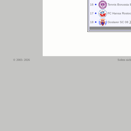
16
Tennis Borussia 
17
FC Hansa Rostoc
18
Goslarer SC 08
© 2003- 2026
Sofern nich