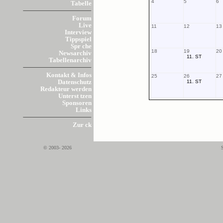
4
5
6
Tabelle
Forum
Live
11
12
13
Interview
Tippspiel
Spr che
18
19
20
Newsarchiv
11. ST
Tabellenarchiv
Kontakt & Infos
25
26
27
11. ST
Datenschutz
Redakteur werden
Unterst tzen
Sponsoren
Links
Zur ck
© 2003- 2026
S