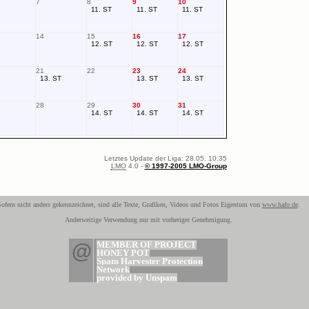
7
8
9
10
11. ST
11. ST
11. ST
14
15
16
17
12. ST
12. ST
12. ST
21
22
23
24
13. ST
13. ST
13. ST
28
29
30
31
14. ST
14. ST
14. ST
Letztes Update der Liga: 28.05. 10.35
LMO
4.0 -
© 1997-2005 LMO-Group
ofern nicht anders gekennzeichnet, sind alle Texte, Grafiken, Videos und Fotos Eigentum von
www.hafo.de
.
Anderweitige Verwendung nur mit vorheriger Genehmigung.
@
MEMBER OF PROJECT
HONEY POT
Spam Harvester Protection
Network
provided by Unspam