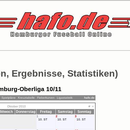
n, Ergebnisse, Statistiken)
mburg-Oberliga 10/11
Spielpläne
Kreuztabelle
Fieberkurven
Ligastatistik
hafo.de
Oktober 2010
#
»
ittwoch
Donnerstag
Freitag
Samstag
Sonntag
1
2
3
10. ST
10. ST
10. ST