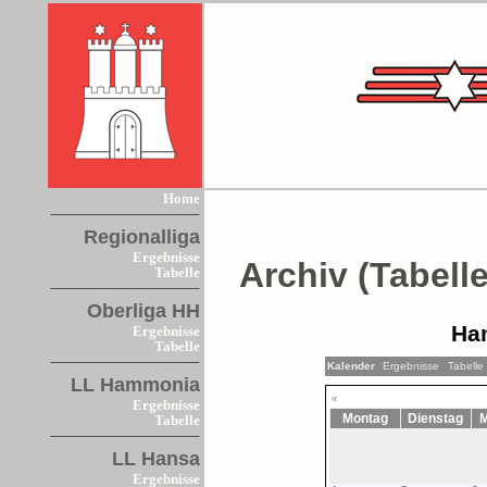
Home
Regionalliga
Ergebnisse
Archiv (Tabelle
Tabelle
Oberliga HH
Ha
Ergebnisse
Tabelle
Kalender
Ergebnisse
Tabelle
LL Hammonia
«
Ergebnisse
Montag
Dienstag
M
Tabelle
LL Hansa
Ergebnisse