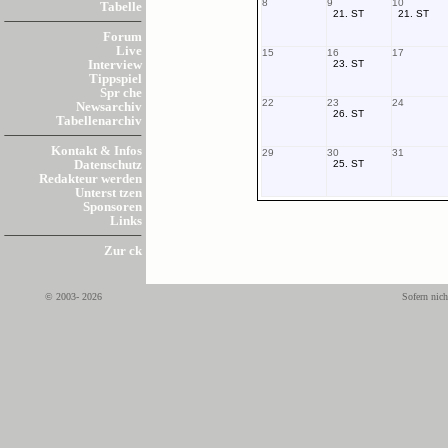
8
9
10
Tabelle
21. ST
21. ST
Forum
Live
15
16
17
23. ST
Interview
Tippspiel
Spr che
22
23
24
Newsarchiv
26. ST
Tabellenarchiv
Kontakt & Infos
29
30
31
25. ST
Datenschutz
Redakteur werden
Unterst tzen
Sponsoren
Links
Zur ck
© 2003- 2026
Sofern nich