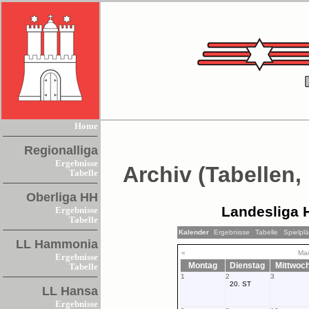
Home
Regionalliga
Ergebnisse
Archiv (Tabellen,
Tabelle
Oberliga HH
Landesliga 
Ergebnisse
Tabelle
Kalender
Ergebnisse
Tabelle
Spielpl
LL Hammonia
«
Mai
Ergebnisse
Montag
Dienstag
Mittwoc
Tabelle
1
2
3
20. ST
LL Hansa
Ergebnisse