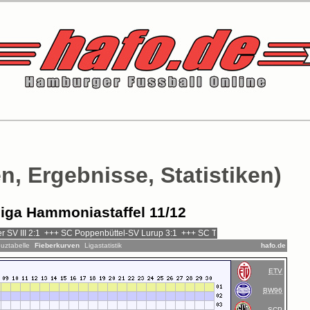
n, Ergebnisse, Statistiken)
iga Hammoniastaffel 11/12
uztabelle
Fieberkurven
Ligastatistik
hafo.de
ETV
BW96
SCP