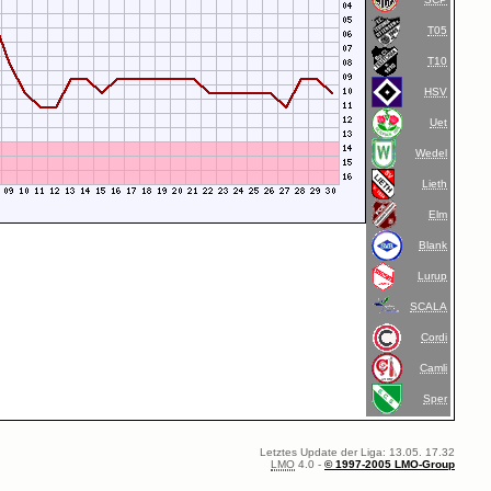
T05
T10
HSV
Uet
Wedel
Lieth
Elm
Blank
Lurup
SCALA
Cordi
Camli
Sper
Letztes Update der Liga: 13.05. 17.32
LMO
4.0 -
© 1997-2005 LMO-Group