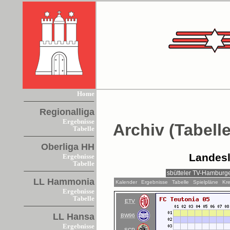
Home
Regionalliga
Ergebnisse
Archiv (Tabelle
Tabelle
Oberliga HH
Landesl
Ergebnisse
Tabelle
LL Hammonia
Kalender
Ergebnisse
Tabelle
Spielpläne
Kre
Ergebnisse
Tabelle
ETV
LL Hansa
BW96
Ergebnisse
SCP