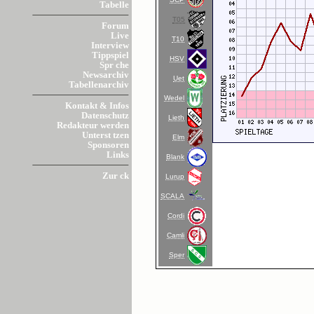
Tabelle
T05
Forum
Live
T10
Interview
Tippspiel
HSV
Spr che
Newsarchiv
Uet
Tabellenarchiv
Wedel
Kontakt & Infos
Datenschutz
Lieth
Redakteur werden
Unterst tzen
Elm
Sponsoren
Links
Blank
Zur ck
Lurup
SCALA
Cordi
Camli
Sper