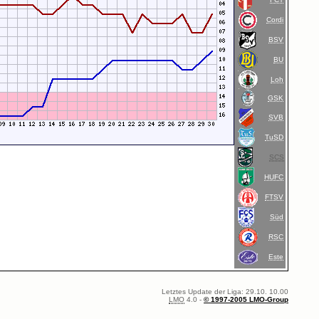
Cordi
BSV
BU
Loh
GSK
SVB
TuSD
SCS
HUFC
FTSV
Süd
RSC
Este
Letztes Update der Liga: 29.10. 10.00
LMO
4.0 -
© 1997-2005 LMO-Group