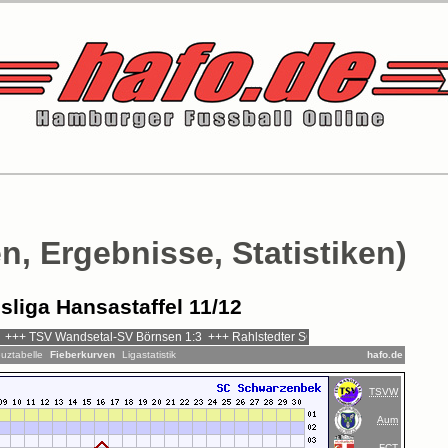
n, Ergebnisse, Statistiken)
sliga Hansastaffel 11/12
uztabelle
Fieberkurven
Ligastatistik
hafo.de
TSVW
Aum
FCT