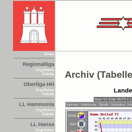
Home
Regionalliga
Ergebnisse
Archiv (Tabelle
Tabelle
Oberliga HH
Lande
Ergebnisse
Tabelle
LL Hammonia
Kalender
Ergebnisse
Tabelle
Spielpläne
Kre
Ergebnisse
Tabelle
TSVW
LL Hansa
Aum
Ergebnisse
FCT