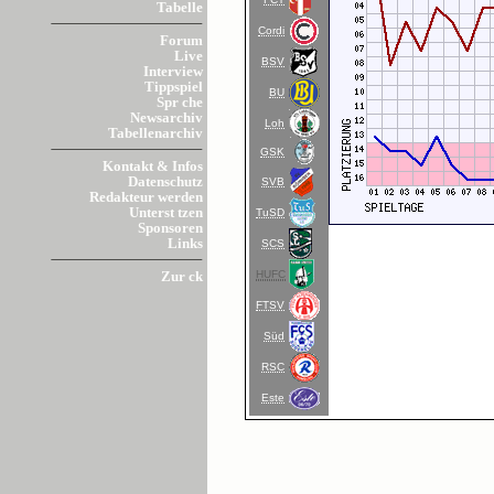
Tabelle
Cordi
Forum
Live
BSV
Interview
Tippspiel
BU
Spr che
Newsarchiv
Loh
Tabellenarchiv
GSK
Kontakt & Infos
Datenschutz
SVB
Redakteur werden
Unterst tzen
TuSD
Sponsoren
Links
SCS
HUFC
Zur ck
FTSV
Süd
RSC
Este