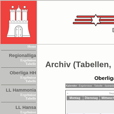
Home
Regionalliga
Ergebnisse
Archiv (Tabellen,
Tabelle
Oberliga HH
Oberlig
Ergebnisse
Tabelle
Kalender
Ergebnisse
Tabelle
Spielpl
LL Hammonia
«
Sep
Ergebnisse
Montag
Dienstag
Mittwoc
Tabelle
LL Hansa
Ergebnisse