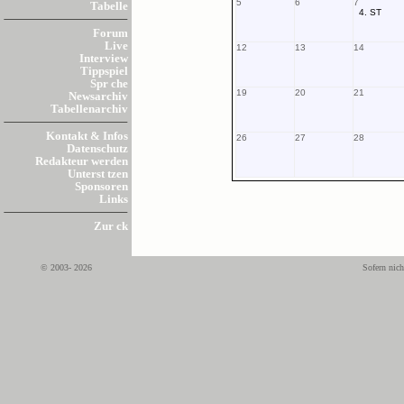
5
6
7
Tabelle
4. ST
Forum
Live
12
13
14
Interview
Tippspiel
Spr che
19
20
21
Newsarchiv
Tabellenarchiv
Kontakt & Infos
26
27
28
Datenschutz
Redakteur werden
Unterst tzen
Sponsoren
Links
Zur ck
© 2003- 2026
Sofern nich