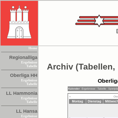
Home
Regionalliga
Ergebnisse
Archiv (Tabellen,
Tabelle
Oberliga HH
Oberlig
Ergebnisse
Tabelle
Kalender
Ergebnisse
Tabelle
Spielpl
LL Hammonia
«
Okt
Ergebnisse
Montag
Dienstag
Mittwoc
Tabelle
LL Hansa
Ergebnisse