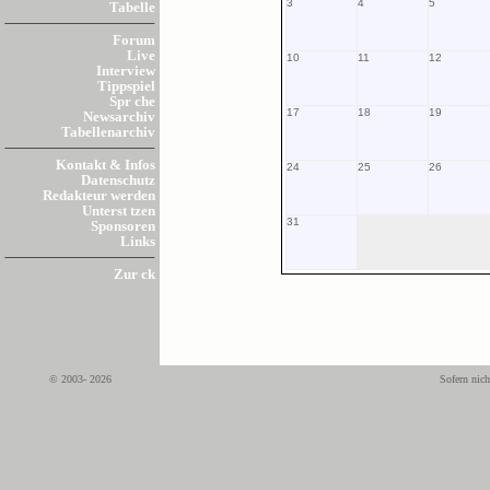
3
4
5
Tabelle
Forum
Live
10
11
12
Interview
Tippspiel
Spr che
17
18
19
Newsarchiv
Tabellenarchiv
Kontakt & Infos
24
25
26
Datenschutz
Redakteur werden
Unterst tzen
31
Sponsoren
Links
Zur ck
© 2003- 2026
Sofern nich