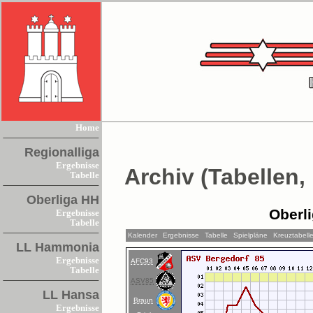
Home
Regionalliga
Ergebnisse
Archiv (Tabellen,
Tabelle
Oberliga HH
Oberl
Ergebnisse
Tabelle
Kalender
Ergebnisse
Tabelle
Spielpläne
Kreuztabell
LL Hammonia
Ergebnisse
AFC93
Tabelle
ASV85
LL Hansa
Braun
Ergebnisse