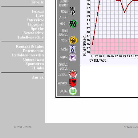
Brink
Tabelle
Büdel
BVC
Forum
Live
Armin
Interview
H96II
Tippspiel
Spr che
Kiel
Newsarchiv
Kropp
Tabellenarchiv
MSV
Kontakt & Infos
SVM
Datenschutz
Redakteur werden
VfRN
Unterst tzen
Sponsoren
Nordh
Links
Osna
StPau
Zur ck
Whave
Wolfs
© 2003- 2026
Sofern nich