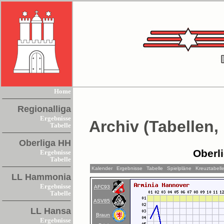
Home
Regionalliga
Ergebnisse
Archiv (Tabellen,
Tabelle
Oberliga HH
Oberl
Ergebnisse
Tabelle
Kalender
Ergebnisse
Tabelle
Spielpläne
Kreuztabell
LL Hammonia
Ergebnisse
AFC93
Tabelle
ASV85
LL Hansa
Braun
Ergebnisse