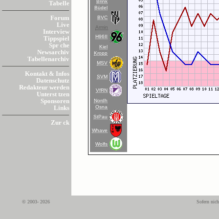
Brink
Tabelle
Büdel
BVC
Forum
Live
Armin
Interview
H96II
Tippspiel
Spr che
Kiel
Newsarchiv
Kropp
Tabellenarchiv
MSV
Kontakt & Infos
SVM
Datenschutz
Redakteur werden
VfRN
Unterst tzen
Nordh
Sponsoren
Osna
Links
StPau
Zur ck
Whave
Wolfs
© 2003- 2026
Sofern nich