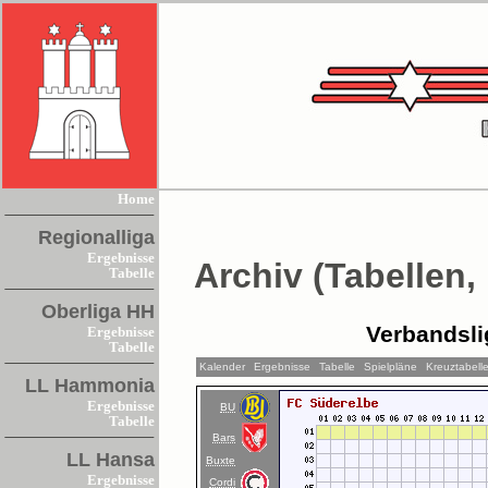
Home
Regionalliga
Ergebnisse
Archiv (Tabellen,
Tabelle
Oberliga HH
Verbandsl
Ergebnisse
Tabelle
Kalender
Ergebnisse
Tabelle
Spielpläne
Kreuztabell
LL Hammonia
Ergebnisse
BU
Tabelle
Bars
LL Hansa
Buxte
Ergebnisse
Cordi