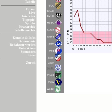
Tabelle
SCC
Forum
StG/H
Live
SVHR
Interview
Tippspiel
HEBC
Spr che
Newsarchiv
Lurup
Tabellenarchiv
Niend
Kontakt & Infos
Datenschutz
Palom
Redakteur werden
Unterst tzen
Pbg
Sponsoren
Links
Sasel
Zur ck
Germ
Süder
VfL93
Vicky
Wedel